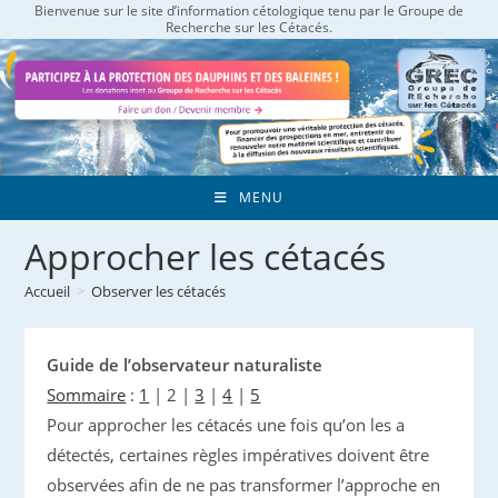
Bienvenue sur le site d’information cétologique tenu par le Groupe de
Skip
Recherche sur les Cétacés.
to
content
MENU
Approcher les cétacés
Accueil
>
Observer les cétacés
Guide de l’observateur naturaliste
Sommaire
:
1
|
2
|
3
|
4
|
5
Pour approcher les cétacés une fois qu’on les a
détectés, certaines règles impératives doivent être
observées afin de ne pas transformer l’approche en