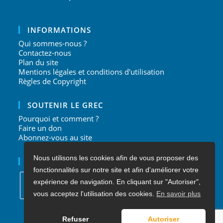
INFORMATIONS
Qui sommes-nous ?
Contactez-nous
Plan du site
Mentions légales et conditions d'utilisation
Règles de Copyright
SOUTENIR LE GREC
Pourquoi et comment ?
Faire un don
Abonnez-vous au site
Nous utilisons les cookies afin de vous proposer des
NOUS SUIVRE
fonctionnalités sur notre site et afin d'améliorer votre
expérience de navigation. En cliquant sur "Autoriser",
vous acceptez l'utilisation des cookies.
En savoir plus
S’ouvre
S’ouvre
S’ouvre
S’ouvre
dans
dans
dans
dans
Refuser
Autoriser
un
un
un
un