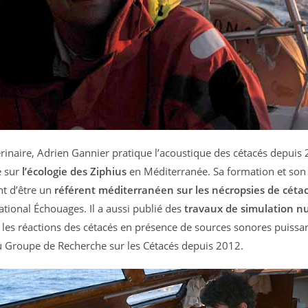
rinaire, Adrien Gannier pratique l’acoustique des cétacés depuis 
é sur
l’écologie des Ziphius
en Méditerranée. Sa formation et son
nt d’être un
référent méditerranéen sur les nécropsies de céta
tional Échouages. Il a aussi publié des
travaux de simulation 
 les réactions des cétacés en présence de sources sonores puissant
 Groupe de Recherche sur les Cétacés depuis 2012.