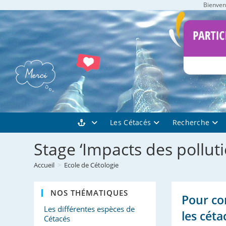
Bienvenu
Skip
to
content
Les Cétacés
Recherche
Stage ‘Impacts des pollut
Accueil
>
Ecole de Cétologie
NOS THÉMATIQUES
Pour co
Les différentes espèces de
les céta
Cétacés