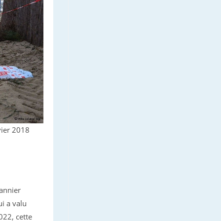
vier 2018
annier
i a valu
22, cette