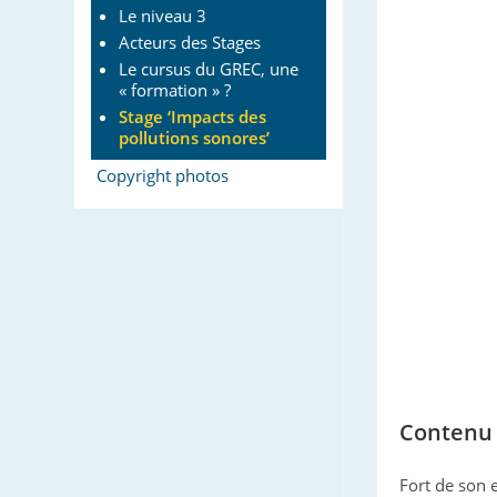
Le niveau 3
Acteurs des Stages
Le cursus du GREC, une
« formation » ?
Stage ‘Impacts des
pollutions sonores’
Copyright photos
Contenu 
Fort de son 