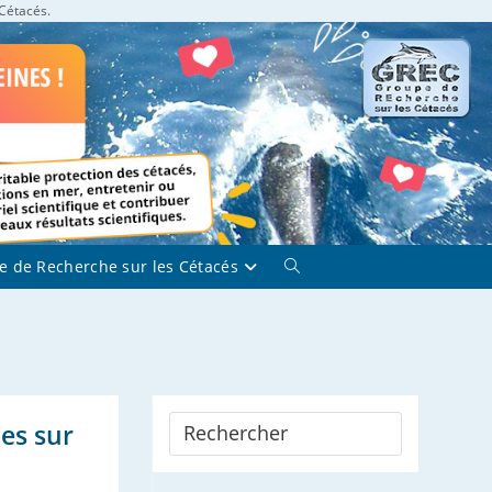
 Cétacés.
e de Recherche sur les Cétacés
Toggle
website
search
ues sur