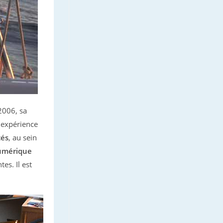
2006, sa
 expérience
cés
, au sein
numérique
es. Il est