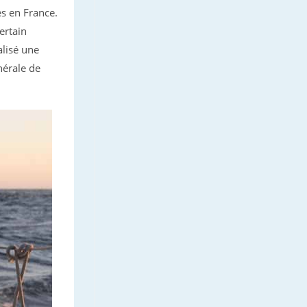
es en France.
ertain
alisé une
nérale de