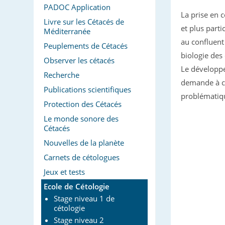
PADOC Application
La prise en
Livre sur les Cétacés de
et plus parti
Méditerranée
au confluent 
Peuplements de Cétacés
biologie des 
Observer les cétacés
Le développe
Recherche
demande à ce
Publications scientifiques
problématiq
Protection des Cétacés
Le monde sonore des
Cétacés
Nouvelles de la planète
Carnets de cétologues
Jeux et tests
Ecole de Cétologie
Stage niveau 1 de
cétologie
Stage niveau 2