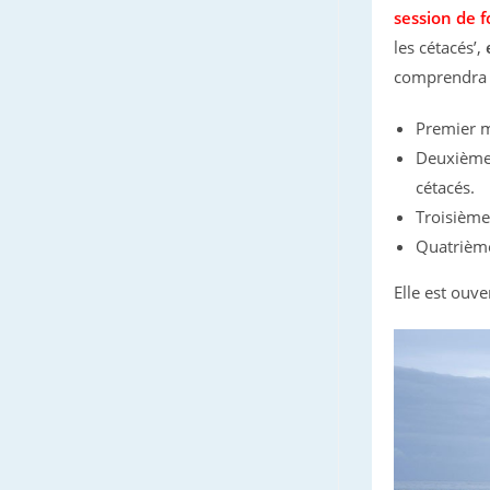
session de 
les cétacés’,
comprendra 
Premier mo
Deuxième 
cétacés.
Troisième
Quatrième
Elle est ouv