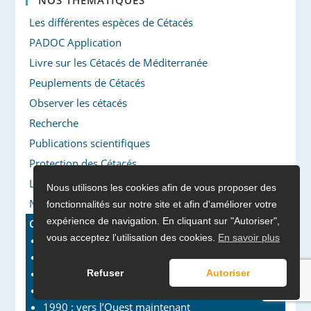
NOS THÉMATIQUES
Les différentes espèces de Cétacés
PADOC Application
Livre sur les Cétacés de Méditerranée
Peuplements de Cétacés
Observer les cétacés
Recherche
Publications scientifiques
Protection des Cétacés
Le monde sonore des Cétacés
Nous utilisons les cookies afin de vous proposer des
Nouvelles de la planète
fonctionnalités sur notre site et afin d'améliorer votre
expérience de navigation. En cliquant sur "Autoriser",
Carnets de cétologues
vous acceptez l'utilisation des cookies.
En savoir plus
1986, février : Punta Balandra
1987, août : Qeqertarsuaq
1988 : tour de Corse et de Sardaigne
Refuser
Autoriser
1989 : mers Tyrrhénienne et Ligure
1990 : vers l’Ouest maintenant