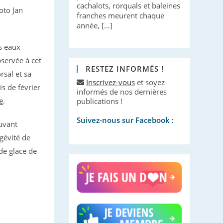
cachalots, rorquals et baleines
oto Jan
franches meurent chaque
année, […]
s eaux
bservée à cet
RESTEZ INFORMÉS !
rsal et sa
Inscrivez-vous
et soyez
is de février
informés de nos dernières
e
.
publications !
Suivez-nous sur Facebook :
uvant
ngévité de
de glace de