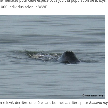
de menaces pour cette espèce. A ce jour, la population de
B. mysti
 000 individus selon le WWF.
n relevé, derrière une tête sans bonnet … critère pour
Balaena mys