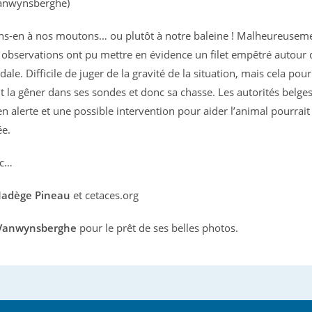
Vanwynsberghe)
s-en à nos moutons… ou plutôt à notre baleine ! Malheureuseme
bservations ont pu mettre en évidence un filet empêtré autour 
ale. Difficile de juger de la gravité de la situation, mais cela pour
t la gêner dans ses sondes et donc sa chasse. Les autorités belge
en alerte et une possible intervention pour aider l’animal pourrait
ée.
nc…
adège Pineau
et cetaces.org
 Vanwynsberghe
pour le prêt de ses belles photos.