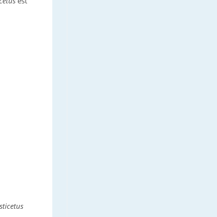
cetus
est
ticetus