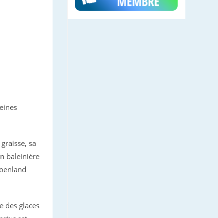
leines
 graisse, sa
on baleinière
roenland
te des glaces