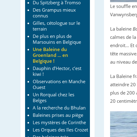
Du Spitzberg à Tromso
Le souffle en
Des Grampus mieux
Vanwynsber
connus
Gilles, cétologue sur le
terrain
La baleine
B
De plus en plus de
calmes de la
Marsouins en Belgique
endroit… Et 
Une Baleine du
tête massive.
Groenland … en
Belgique !
au niveau des
Dauphin d’Hector, c’est
kiwi !
La Baleine f
Observations en Manche
atteindre 20
Ouest
plus de 200 
Un Rorqual chez les
Belges
20 centimètre
A la recherche du Bhulan
Baleines prises au piège
Les mystères de Corinthe
Les Orques des îles Crozet