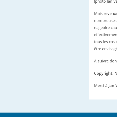
(photo Jan 
Mais revenon
nombreuses o
nageoire caud
effectivemen
tous les cas 
être envisag
A suivre do
Copyright
:
N
Merci à
Jan