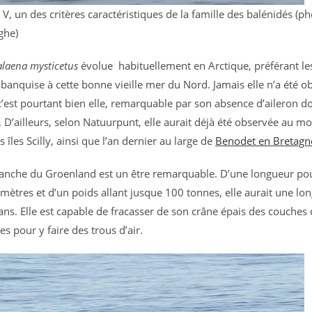
 V, un des critères caractéristiques de la famille des balénidés (ph
ghe)
alaena mysticetus
évolue habituellement en Arctique, préférant le
 banquise à cette bonne vieille mer du Nord. Jamais elle n’a été o
c’est pourtant bien elle, remarquable par son absence d’aileron do
 D’ailleurs, selon Natuurpunt, elle aurait déjà été observée au mo
 îles Scilly, ainsi que l’an dernier au large de
Benodet en Bretagn
ranche du Groenland est un être remarquable. D’une longueur po
 mètres et d’un poids allant jusque 100 tonnes, elle aurait une lo
ans. Elle est capable de fracasser de son crâne épais des couches 
s pour y faire des trous d’air.