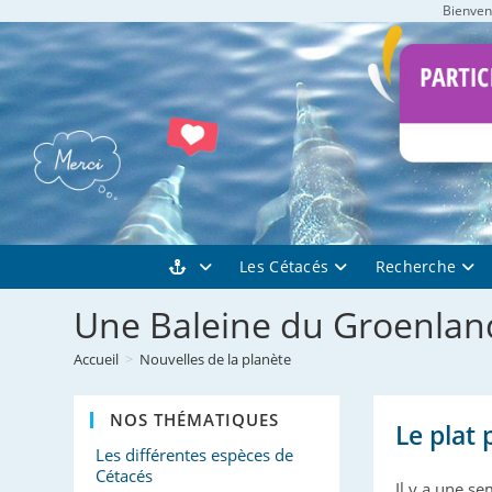
Bienvenu
Skip
to
content
Les Cétacés
Recherche
Une Baleine du Groenland
Accueil
>
Nouvelles de la planète
NOS THÉMATIQUES
Le plat 
Les différentes espèces de
Cétacés
Il y a une se