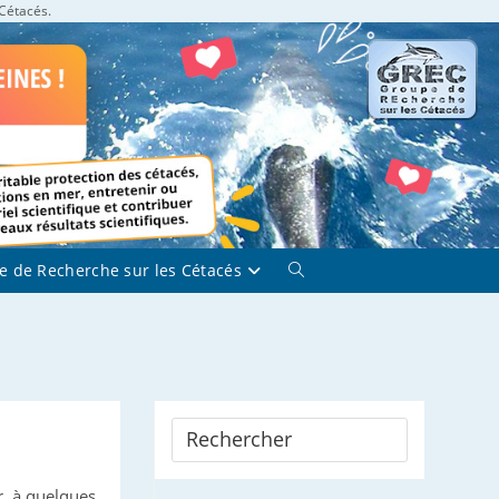
 Cétacés.
e de Recherche sur les Cétacés
Toggle
website
search
ir, à quelques