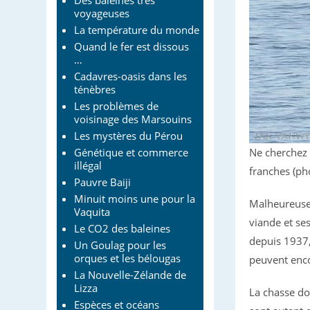
Des baleines très
voyageuses
La température du monde
Quand le fer est dissous
…
Cadavres-oasis dans les
ténèbres
Les problèmes de
voisinage des Marsouins
Les mystères du Pérou
Génétique et commerce
Ne cherchez 
illégal
franches (p
Pauvre Baiji
Minuit moins une pour la
Malheureuse
Vaquita
viande et ses
Le CO2 des baleines
depuis 1937,
Un Goulag pour les
orques et les bélougas
peuvent enco
La Nouvelle-Zélande de
Lizza
La chasse don
Espèces et océans