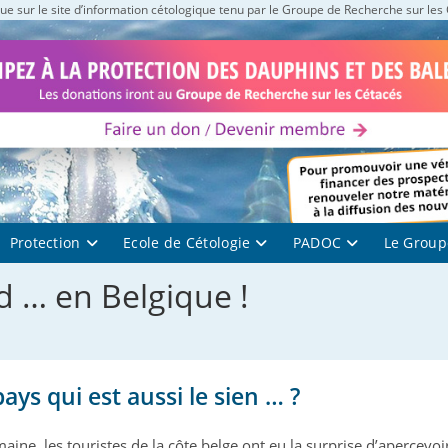
e sur le site d’information cétologique tenu par le Groupe de Recherche sur les
Protection
Ecole de Cétologie
PADOC
Le Group
 … en Belgique !
pays qui est aussi le sien … ?
maine, les touristes de la côte belge ont eu la surprise d’apercevo