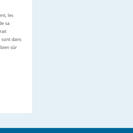
nt, les
de sa
rait
s sont dans
 bien sûr