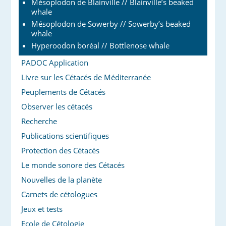
Mésoplodon de Blainville // Blainville’s beaked
whale
Mésoplodon de Sowerby // Sowerby’s beaked
whale
Hyperoodon boréal // Bottlenose whale
PADOC Application
Livre sur les Cétacés de Méditerranée
Peuplements de Cétacés
Observer les cétacés
Recherche
Publications scientifiques
Protection des Cétacés
Le monde sonore des Cétacés
Nouvelles de la planète
Carnets de cétologues
Jeux et tests
Ecole de Cétologie