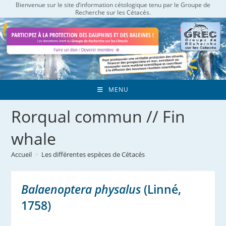
Bienvenue sur le site d’information cétologique tenu par le Groupe de
Skip
Recherche sur les Cétacés.
to
content
MENU
Rorqual commun // Fin
whale
Accueil
>
Les différentes espèces de Cétacés
Balaenoptera physalus
(Linné,
1758)