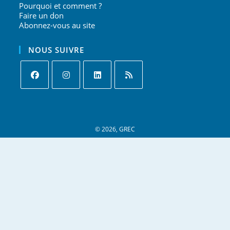
Pourquoi et comment ?
Faire un don
Abonnez-vous au site
NOUS SUIVRE
S’ouvre
S’ouvre
S’ouvre
S’ouvre
dans
dans
dans
dans
un
un
un
un
nouvel
nouvel
nouvel
nouvel
onglet
onglet
onglet
© 2026, GREC
onglet