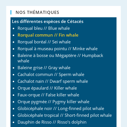
NOS THÉMATIQUES
Les différentes espèces de Cétacés
Rorqual bleu // Blue whale
Rorqual commun // Fin whale
Rorqual boréal // Sei whale
Rorqual à museau pointu // Minke whale
Baleine à bosse ou Mégaptère // Humpback
whale
Baleine grise // Gray whale
Cachalot commun // Sperm whale
Cachalot nain // Dwarf sperm whale
Orque épaulard // Killer whale
Faux-orque // False killer whale
Orque pygmée // Pygmy killer whale
Globicéphale noir // Long-finned pilot whale
Globicéphale tropical // Short-finned pilot whale
Dauphin de Risso // Risso’s dolphin