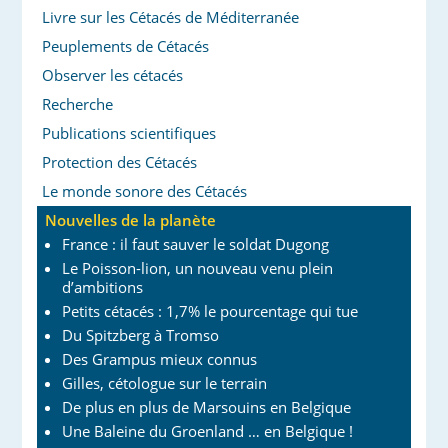
Livre sur les Cétacés de Méditerranée
Peuplements de Cétacés
Observer les cétacés
Recherche
Publications scientifiques
Protection des Cétacés
Le monde sonore des Cétacés
Nouvelles de la planète
France : il faut sauver le soldat Dugong
Le Poisson-lion, un nouveau venu plein
d’ambitions
Petits cétacés : 1,7% le pourcentage qui tue
Du Spitzberg à Tromso
Des Grampus mieux connus
Gilles, cétologue sur le terrain
De plus en plus de Marsouins en Belgique
Une Baleine du Groenland … en Belgique !