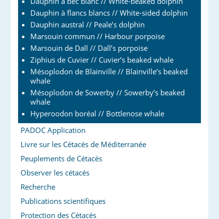
Dauphin à bec blanc // White-beaked dolphin
Dauphin à flancs blancs // White-sided dolphin
Dauphin austral // Peale’s dolphin
Marsouin commun // Harbour porpoise
Marsouin de Dall // Dall’s porpoise
Ziphius de Cuvier // Cuvier’s beaked whale
Mésoplodon de Blainville // Blainville’s beaked
whale
Mésoplodon de Sowerby // Sowerby’s beaked
whale
Hyperoodon boréal // Bottlenose whale
PADOC Application
Livre sur les Cétacés de Méditerranée
Peuplements de Cétacés
Observer les cétacés
Recherche
Publications scientifiques
Protection des Cétacés