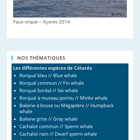
Faux-orque – Açores 2014
NOS THÉMATIQUES
Les différentes espèces de Cétacés
Rorqual bleu // Blue whale
Rorqual commun // Fin whale
Rorqual boréal // Sei whale
Rorqual à museau pointu // Minke whale
Baleine à bosse ou Mégaptère // Humpback
whale
Baleine grise // Gray whale
Cachalot commun // Sperm whale
Cachalot nain // Dwarf sperm whale