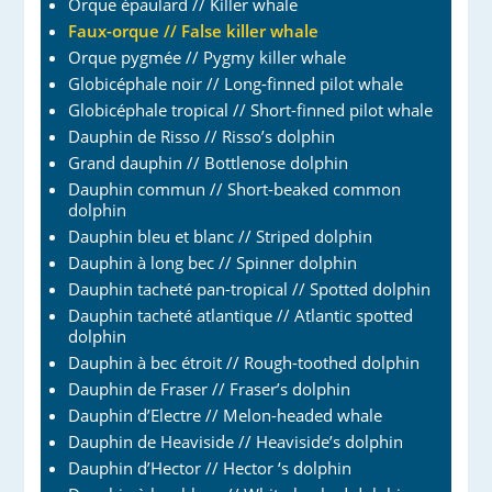
Orque épaulard // Killer whale
Faux-orque // False killer whale
Orque pygmée // Pygmy killer whale
Globicéphale noir // Long-finned pilot whale
Globicéphale tropical // Short-finned pilot whale
Dauphin de Risso // Risso’s dolphin
Grand dauphin // Bottlenose dolphin
Dauphin commun // Short-beaked common
dolphin
Dauphin bleu et blanc // Striped dolphin
Dauphin à long bec // Spinner dolphin
Dauphin tacheté pan-tropical // Spotted dolphin
Dauphin tacheté atlantique // Atlantic spotted
dolphin
Dauphin à bec étroit // Rough-toothed dolphin
Dauphin de Fraser // Fraser’s dolphin
Dauphin d’Electre // Melon-headed whale
Dauphin de Heaviside // Heaviside’s dolphin
Dauphin d’Hector // Hector ‘s dolphin