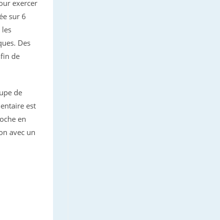
pour exercer
ée sur 6
 les
iques. Des
fin de
oupe de
ntaire est
roche en
ion avec un