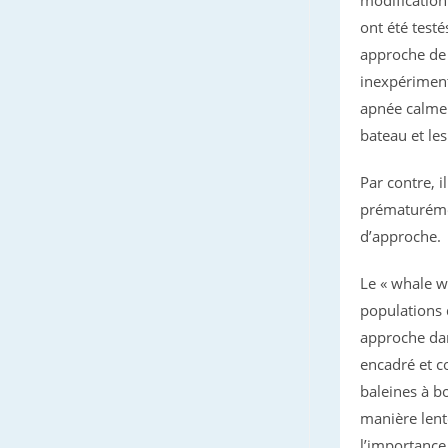
ont été test
approche de 
inexpériment
apnée calme. 
bateau et le
Par contre, i
prématuréme
d’approche.
Le « whale w
populations 
approche dan
encadré et c
baleines à bo
manière lente
l’importance 