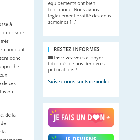
équipements ont bien
fonctionné. Nous avons
logiquement profité des deux
semaines […]
osse à
’écotourisme
 très
RESTEZ INFORMÉS !
ie, comptant
Inscrivez-vous
et soyez
ssent donc
informés de nos dernières
 approche
publications !
ieux
Suivez-nous sur Facebook :
e de ces
lus ou
e, de la
 de
 la
portements