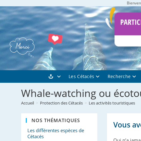
Bienvenu
Skip
to
content
Les Cétacés
Recherche
Whale-watching ou écoto
Accueil
>
Protection des Cétacés
>
Les activités touristiques
NOS THÉMATIQUES
Vous av
Les différentes espèces de
Cétacés
Qui n’a jama