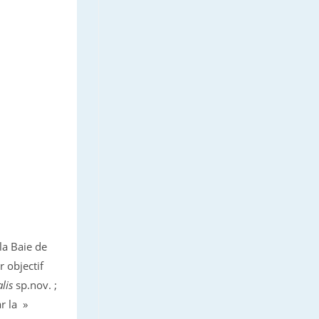
la Baie de
r objectif
lis
sp.nov. ;
r la »