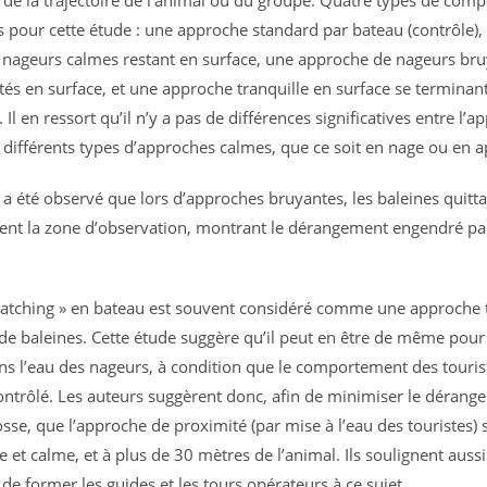
és pour cette étude : une approche standard par bateau (contrôle),
nageurs calmes restant en surface, une approche de nageurs bru
és en surface, et une approche tranquille en surface se terminan
Il en ressort qu’il n’y a pas de différences significatives entre l’
s différents types d’approches calmes, que ce soit en nage ou en 
l a été observé que lors d’approches bruyantes, les baleines quitta
nt la zone d’observation, montrant le dérangement engendré par
atching » en bateau est souvent considéré comme une approche 
de baleines. Cette étude suggère qu’il peut en être de même pour
s l’eau des nageurs, à condition que le comportement des tourist
ontrôlé. Les auteurs suggèrent donc, afin de minimiser le dérang
sse, que l’approche de proximité (par mise à l’eau des touristes) 
 et calme, et à plus de 30 mètres de l’animal. Ils soulignent aussi
de former les guides et les tours opérateurs à ce sujet.