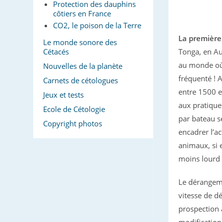
Protection des dauphins
côtiers en France
CO2, le poison de la Terre
La première
Le monde sonore des
Tonga, en Au
Cétacés
au monde où l
Nouvelles de la planète
fréquenté ! 
Carnets de cétologues
entre 1500 e
Jeux et tests
aux pratique
Ecole de Cétologie
par bateau s
Copyright photos
encadrer l’a
animaux, si 
moins lourd 
Le dérangeme
vitesse de d
prospection 
modification