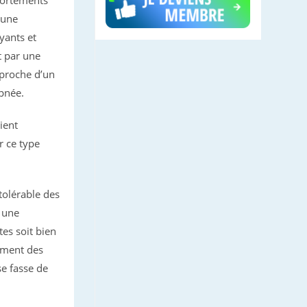
 une
yants et
t par une
approche d’un
apnée.
ient
 ce type
tolérable des
 une
es soit bien
ement des
se fasse de