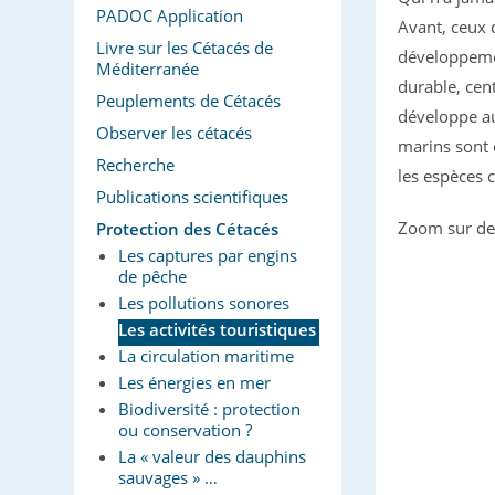
PADOC Application
Avant, ceux q
Livre sur les Cétacés de
développemen
Méditerranée
durable, cent
Peuplements de Cétacés
développe au
Observer les cétacés
marins sont 
Recherche
les espèces c
Publications scientifiques
Zoom sur deu
Protection des Cétacés
Les captures par engins
de pêche
Les pollutions sonores
Les activités touristiques
La circulation maritime
Les énergies en mer
Biodiversité : protection
ou conservation ?
La « valeur des dauphins
sauvages » …