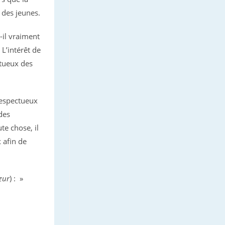
des jeunes.
-il vraiment
L’intérêt de
tueux des
respectueux
 des
te chose, il
 afin de
zur
) : »