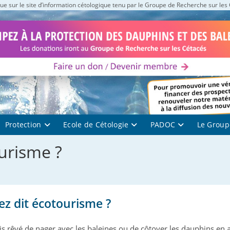
e sur le site d’information cétologique tenu par le Groupe de Recherche sur les
Protection
Ecole de Cétologie
PADOC
Le Group
urisme ?
ez dit écotourisme ?
is rêvé de nager avec les baleines ou de côtoyer les dauphins en 