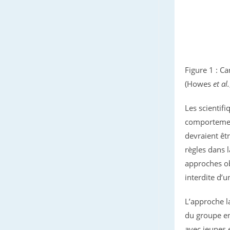
Figure 1 : C
(Howes
et al.
Les scientif
comportement
devraient êt
règles dans l
approches ob
interdite d’u
L’approche l
du groupe en
avec jeunes 