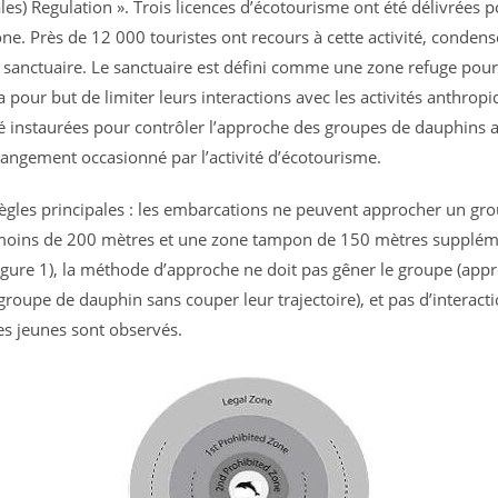
les) Regulation ». Trois licences d’écotourisme ont été délivrées 
one. Près de 12 000 touristes ont recours à cette activité, condens
 sanctuaire. Le sanctuaire est défini comme une zone refuge pour
 pour but de limiter leurs interactions avec les activités anthrop
té instaurées pour contrôler l’approche des groupes de dauphins a
érangement occasionné par l’activité d’écotourisme.
 règles principales : les embarcations ne peuvent approcher un gr
moins de 200 mètres et une zone tampon de 150 mètres suppléme
Figure 1), la méthode d’approche ne doit pas gêner le groupe (app
groupe de dauphin sans couper leur trajectoire), et pas d’interact
s jeunes sont observés.