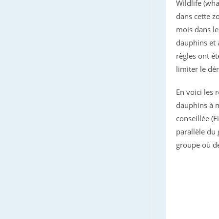
Wildlife (wha
dans cette z
mois dans le
dauphins et a
règles ont é
limiter le d
En voici les
dauphins à 
conseillée (
parallèle du 
groupe où de