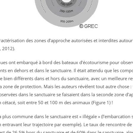
aractérisation des zones d’approche autorisées et interdites autour
, 2012).
iques ont embarqué à bord des bateaux d’écotourisme pour observ
s en dehors et dans le sanctuaire. Il était attendu que les com
re bien différents dans et hors du sanctuaire, avec un meilleure r
a zone de protection. Mais les auteurs révèlent tout autre chose : 
servées dans le sanctuaire se faisaient dans la seconde zone d’
n cétacé, soit entre 50 et 100 m des animaux (Figure 1) !
a plus commune dans le sanctuaire est « illégale » (l’embarcation
 entravant leur trajectoire par exemple). Le taux de rencontre d
est de 26,5% hors du sanctuaire et de 60% dans le sanctuaire, alo