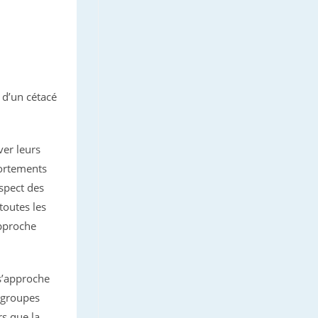
 d’un cétacé
er leurs
portements
espect des
toutes les
approche
 s’approche
e groupes
rs que la