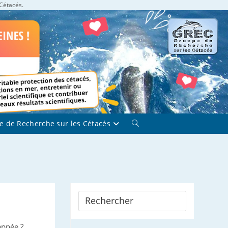
 Cétacés.
e de Recherche sur les Cétacés
Toggle
website
search
apnée ?