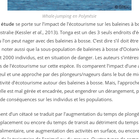
Whale-jumping en Polynésie
 étude
se porte sur l’impact de l’écotourisme sur les baleines à b
stralie (Kessler
et al.
, 2013). Tonga est un des 3 seuls endroits d
’on peut nager avec des baleines à bosse. C’est dire s’il doit être
A noter aussi que la sous-population de baleines à bosse d’Océan
t 2000 individus, est en situation de danger. Les auteurs s’intére
s de l’écotourisme sur cette espèce. Ils comparent l’impact d’une
eul et une approche par des plongeurs/nageurs dans le but de m
ctivité d’écotourisme autour des baleines à bosse. Mais, l’approch
elle est mal gérée et encadrée, peut engendrer un dérangement, p
de conséquences sur les individus et les populations.
nt d’un cétacé se traduit par l’augmentation du temps de plongé
éplacement ou encore du temps de transit au détriment du temps
alimentaire, une augmentation des activités en surface, ou encore
 de la trajectoire de l’animal ou du groupe. Quatre types de com