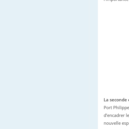
La seconde
Port Philipp
d’encadrer l
nouvelle esp