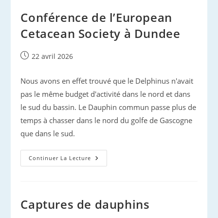
À
Dundee
Conférence de l’European
(Ecosse)
Cetacean Society à Dundee
Publication
22 avril 2026
publiée :
Nous avons en effet trouvé que le Delphinus n'avait
pas le même budget d'activité dans le nord et dans
le sud du bassin. Le Dauphin commun passe plus de
temps à chasser dans le nord du golfe de Gascogne
que dans le sud.
Conférence
Continuer La Lecture
De
L’European
Cetacean
Society
À
Dundee
Captures de dauphins