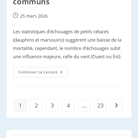
communs
Publication
25 mars 2026
publiée :
Les statistiques d'échouages de petits cétacés
(dauphins et marsouins) suggèrent une baisse de la
mortalité, cependant, le nombre d'échouages subit
une influence majeure, celle du vent (Ouest ou Est).
Captures
Continuer La Lecture
De
Dauphins
Communs
1
2
3
4
…
23
Aller à la 