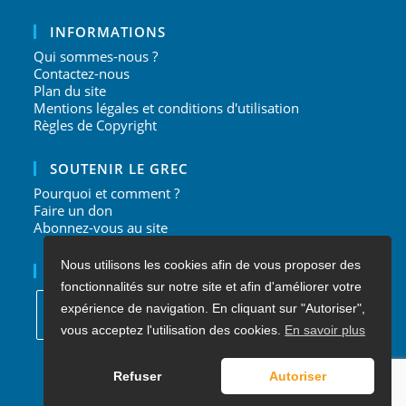
INFORMATIONS
Qui sommes-nous ?
Contactez-nous
Plan du site
Mentions légales et conditions d'utilisation
Règles de Copyright
SOUTENIR LE GREC
Pourquoi et comment ?
Faire un don
Abonnez-vous au site
Nous utilisons les cookies afin de vous proposer des
NOUS SUIVRE
fonctionnalités sur notre site et afin d'améliorer votre
expérience de navigation. En cliquant sur "Autoriser",
vous acceptez l'utilisation des cookies.
En savoir plus
S’ouvre
S’ouvre
S’ouvre
S’ouvre
dans
dans
dans
dans
Refuser
Autoriser
un
un
un
un
nouvel
nouvel
nouvel
nouvel