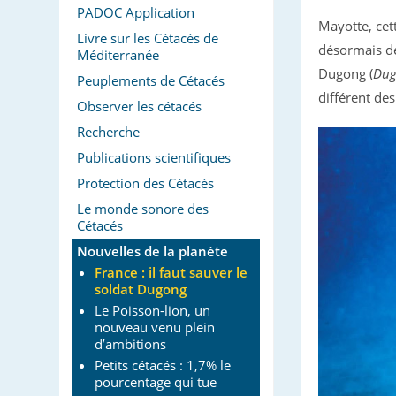
PADOC Application
Mayotte, cett
Livre sur les Cétacés de
désormais dé
Méditerranée
Dugong (
Dug
Peuplements de Cétacés
différent des
Observer les cétacés
Recherche
Publications scientifiques
Protection des Cétacés
Le monde sonore des
Cétacés
Nouvelles de la planète
France : il faut sauver le
soldat Dugong
Le Poisson-lion, un
nouveau venu plein
d’ambitions
Petits cétacés : 1,7% le
pourcentage qui tue