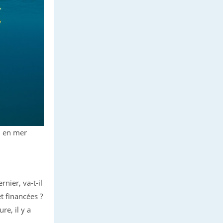
i en mer
nier, va-t-il
t financées ?
re, il y a