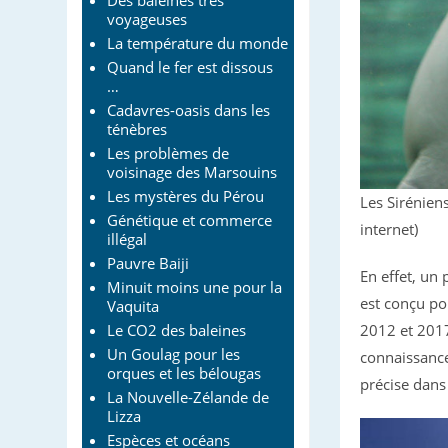
Des baleines très
voyageuses
La température du monde
Quand le fer est dissous
…
Cadavres-oasis dans les
ténèbres
Les problèmes de
voisinage des Marsouins
Les mystères du Pérou
Les Sirénien
Génétique et commerce
internet)
illégal
Pauvre Baiji
En effet, un
Minuit moins une pour la
est conçu po
Vaquita
Le CO2 des baleines
2012 et 2017,
Un Goulag pour les
connaissances
orques et les bélougas
précise dans
La Nouvelle-Zélande de
Lizza
Espèces et océans