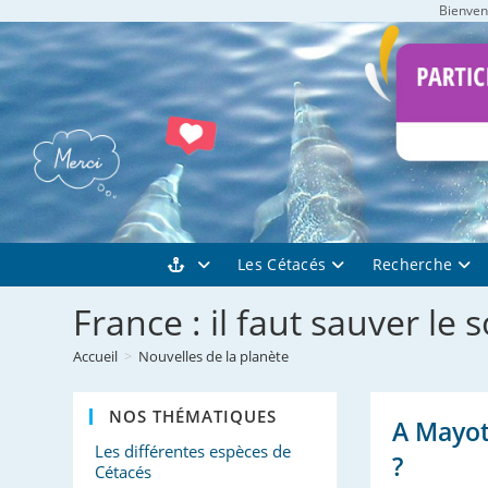
Bienvenu
Skip
to
content
Les Cétacés
Recherche
France : il faut sauver le
Accueil
>
Nouvelles de la planète
NOS THÉMATIQUES
A Mayott
Les différentes espèces de
?
Cétacés