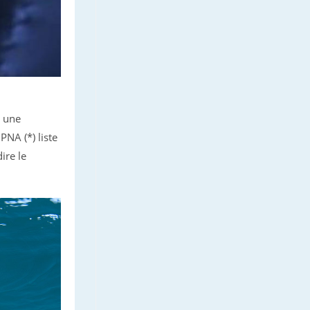
s une
PNA (*) liste
ire le