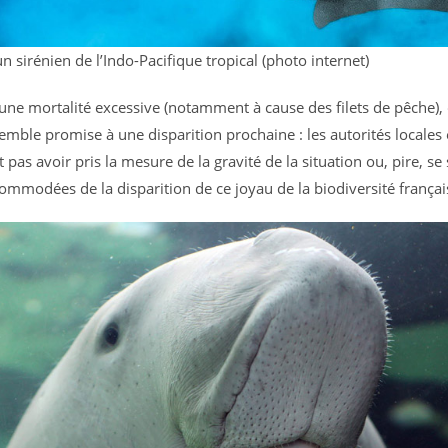
 sirénien de l’Indo-Pacifique tropical (photo internet)
’une mortalité excessive (notamment à cause des filets de pêche), 
emble promise à une disparition prochaine : les autorités locales 
 pas avoir pris la mesure de la gravité de la situation ou, pire, se
commodées de la disparition de ce joyau de la biodiversité françai