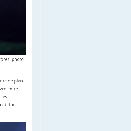
vores (photo
enre de plan
vre entre
 Les
partition