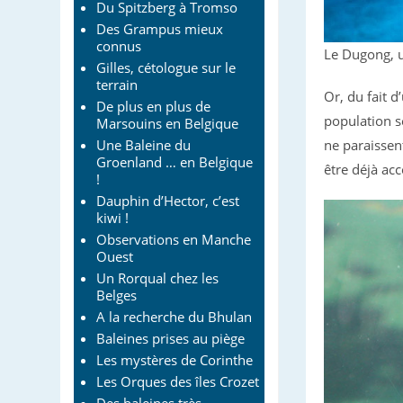
Du Spitzberg à Tromso
Des Grampus mieux
connus
Le Dugong, un
Gilles, cétologue sur le
terrain
Or, du fait d
De plus en plus de
population s
Marsouins en Belgique
ne paraissent
Une Baleine du
Groenland … en Belgique
être déjà ac
!
Dauphin d’Hector, c’est
kiwi !
Observations en Manche
Ouest
Un Rorqual chez les
Belges
A la recherche du Bhulan
Baleines prises au piège
Les mystères de Corinthe
Les Orques des îles Crozet