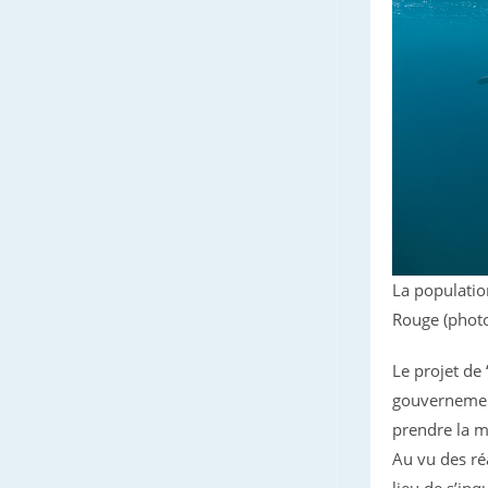
La populatio
Rouge (photo
Le projet de
gouvernementa
prendre la m
Au vu des ré
lieu de s’inq