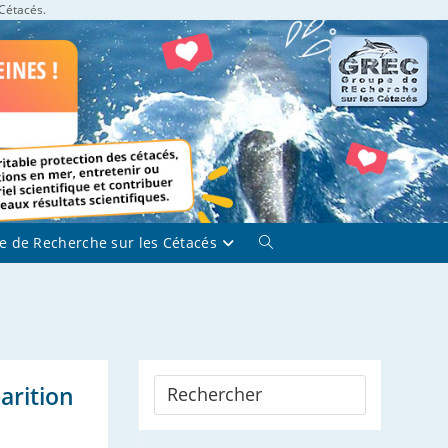
 Cétacés.
e de Recherche sur les Cétacés
Toggle
website
search
parition