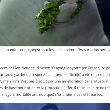
s (lamantins et dugongs) sont les seuls mammifères marins herbi
 premier Plan National d’Action ‘Dugong Mayotte’ (en France, ce g
ur sauvegarder des espèces en grande difficulté) a été mis en oeu
 mais il ne s’est pas traduit par une amélioration de la situation.
 de base pour orienter la protection (effectif résiduel, aire de ré
 le lagon, mortalité anthropique) n’ont même pas été réunies.