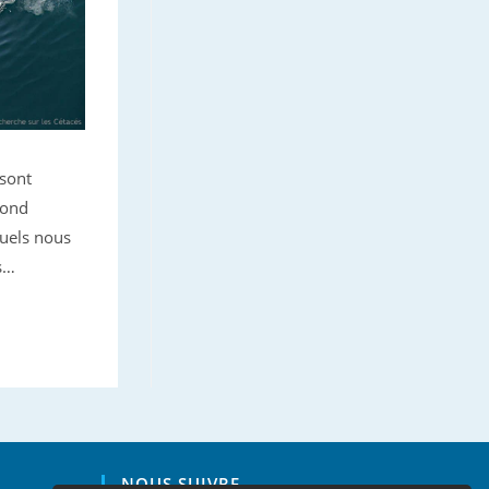
 sont
pond
uels nous
s…
NOUS SUIVRE