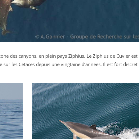
zone des canyons, en plein pays Ziphius. Le Ziphius de Cuvier est
sur les Cétacés depuis une vingtaine d’années. Il est fort discret 