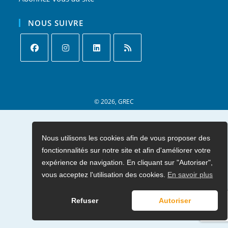
NOUS SUIVRE
S’ouvre
S’ouvre
S’ouvre
S’ouvre
dans
dans
dans
dans
un
un
un
un
nouvel
nouvel
nouvel
nouvel
onglet
onglet
onglet
© 2026, GREC
onglet
Nous utilisons les cookies afin de vous proposer des
fonctionnalités sur notre site et afin d'améliorer votre
expérience de navigation. En cliquant sur "Autoriser",
vous acceptez l'utilisation des cookies.
En savoir plus
Refuser
Autoriser