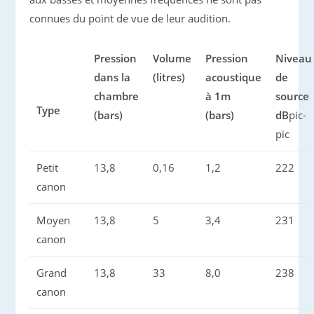
connues du point de vue de leur audition.
Pression
Volume
Pression
Niveau
dans la
(litres)
acoustique
de
chambre
à 1m
sourc
Type
(bars)
(bars)
dB
pic-
pic
Petit
13,8
0,16
1,2
222
canon
Moyen
13,8
5
3,4
231
canon
Grand
13,8
33
8,0
238
canon