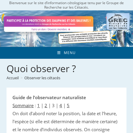
Bienvenue sur le site d’information cétologique tenu par le Groupe de
Skip
Recherche sur les Cétacés.
to
content
MENU
Quoi observer ?
Accueil
>
Observer les cétacés
Guide de l’observateur naturaliste
Sommaire
:
1
|
2
|
3
|
4
|
5
On doit d’abord noter la position, la date et l’heure,
l’espèce (si elle est déterminée de manière certaine)
et le nombre d’individus observés. On consigne