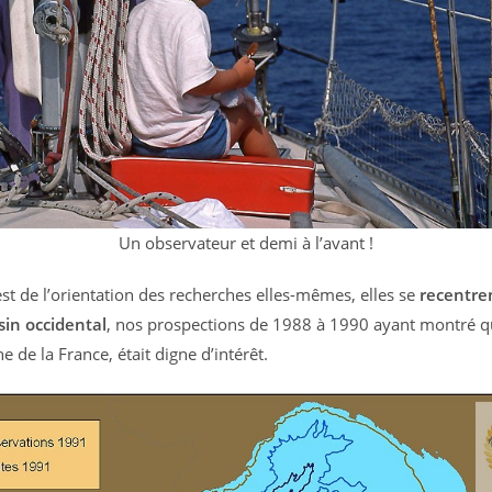
Un observateur et demi à l’avant !
est de l’orientation des recherches elles-mêmes, elles se
recentren
sin occidental
, nos prospections de 1988 à 1990 ayant montré q
e de la France, était digne d’intérêt.