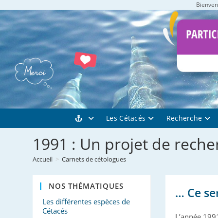
Bienvenu
Skip
to
content
Les Cétacés
Recherche
1991 : Un projet de reche
Accueil
>
Carnets de cétologues
NOS THÉMATIQUES
… Ce se
Les différentes espèces de
Cétacés
L’année 1991