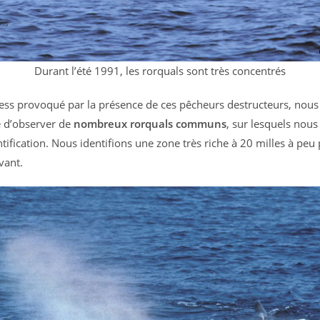
Durant l’été 1991, les rorquals sont très concentrés
ress provoqué par la présence de ces pêcheurs destructeurs, nou
é d’observer de
nombreux rorquals communs
, sur lesquels nou
tification. Nous identifions une zone très riche à 20 milles à peu p
evant.