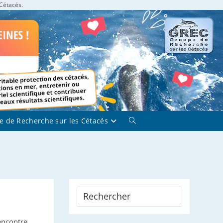
 Cétacés.
e de Recherche sur les Cétacés
Toggle
website
search
encontre