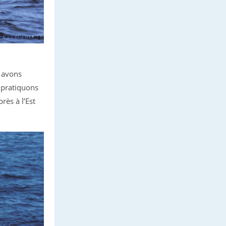
s avons
s pratiquons
rès à l’Est