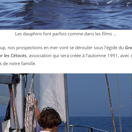
Les dauphins font parfois comme dans les films …
, nos prospections en mer vont se dérouler sous l’égide du
Gr
r les Cétacés
, association qui sera créée à l’automne 1991, avec 
de notre famille.