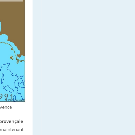
ovence
 provençale
 maintenant