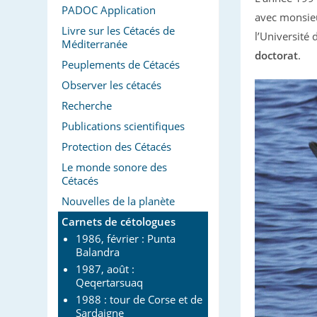
PADOC Application
avec monsieu
Livre sur les Cétacés de
l’Université
Méditerranée
doctorat
.
Peuplements de Cétacés
Observer les cétacés
Recherche
Publications scientifiques
Protection des Cétacés
Le monde sonore des
Cétacés
Nouvelles de la planète
Carnets de cétologues
1986, février : Punta
Balandra
1987, août :
Qeqertarsuaq
1988 : tour de Corse et de
Sardaigne