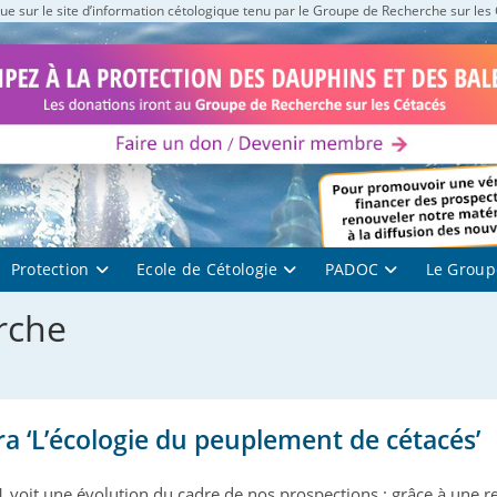
e sur le site d’information cétologique tenu par le Groupe de Recherche sur les
Protection
Ecole de Cétologie
PADOC
Le Group
rche
ra ‘L’écologie du peuplement de cétacés’
 voit une évolution du cadre de nos prospections : grâce à une r