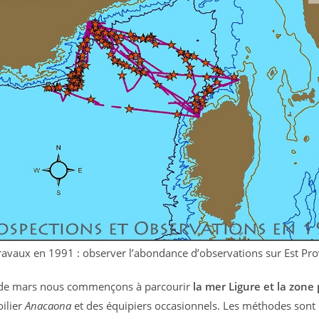
ravaux en 1991 : observer l’abondance d’observations sur Est Pr
 de mars nous commençons à parcourir
la mer Ligure et la zone
oilier
Anacaona
et des équipiers occasionnels. Les méthodes sont