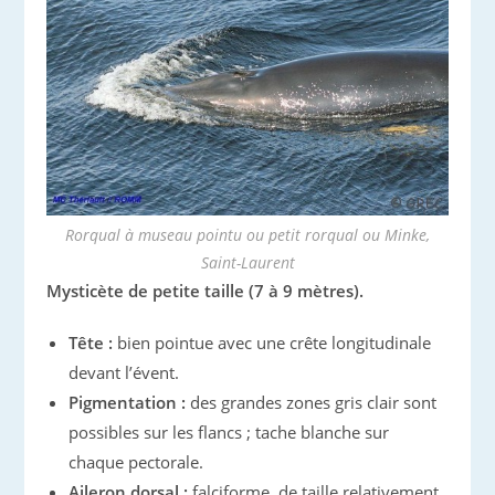
Rorqual à museau pointu ou petit rorqual ou Minke,
Saint-Laurent
Mysticète de petite taille (7 à 9 mètres).
Tête :
bien pointue avec une crête longitudinale
devant l’évent.
Pigmentation :
des grandes zones gris clair sont
possibles sur les flancs ; tache blanche sur
chaque pectorale.
Aileron dorsal :
falciforme, de taille relativement