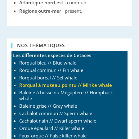
Atlantique nord-est
: commun.
Régions outre-mer
: présent.
NOS THÉMATIQUES
Les différentes espèces de Cétacés
Rorqual bleu // Blue whale
Rorqual commun // Fin whale
Rorqual boréal // Sei whale
Rorqual à museau pointu // Minke whale
Baleine à bosse ou Mégaptère // Humpback
whale
Baleine grise // Gray whale
Cachalot commun // Sperm whale
Cachalot nain // Dwarf sperm whale
Orque épaulard // Killer whale
Faux-orque // False killer whale