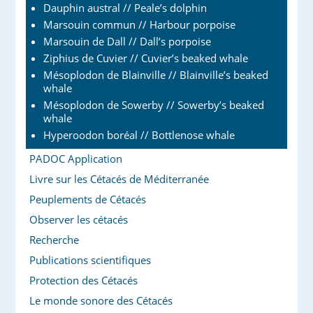
Dauphin austral // Peale’s dolphin
Marsouin commun // Harbour porpoise
Marsouin de Dall // Dall’s porpoise
Ziphius de Cuvier // Cuvier’s beaked whale
Mésoplodon de Blainville // Blainville’s beaked
whale
Mésoplodon de Sowerby // Sowerby’s beaked
whale
Hyperoodon boréal // Bottlenose whale
PADOC Application
Livre sur les Cétacés de Méditerranée
Peuplements de Cétacés
Observer les cétacés
Recherche
Publications scientifiques
Protection des Cétacés
Le monde sonore des Cétacés