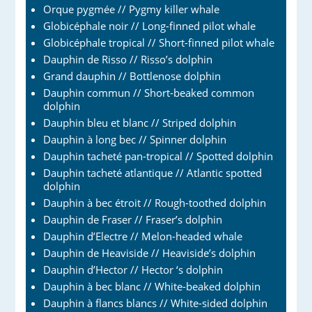
Orque pygmée // Pygmy killer whale
Globicéphale noir // Long-finned pilot whale
Globicéphale tropical // Short-finned pilot whale
Dauphin de Risso // Risso’s dolphin
Grand dauphin // Bottlenose dolphin
Dauphin commun // Short-beaked common
dolphin
Dauphin bleu et blanc // Striped dolphin
Dauphin à long bec // Spinner dolphin
Dauphin tacheté pan-tropical // Spotted dolphin
Dauphin tacheté atlantique // Atlantic spotted
dolphin
Dauphin à bec étroit // Rough-toothed dolphin
Dauphin de Fraser // Fraser’s dolphin
Dauphin d’Electre // Melon-headed whale
Dauphin de Heaviside // Heaviside’s dolphin
Dauphin d’Hector // Hector ‘s dolphin
Dauphin à bec blanc // White-beaked dolphin
Dauphin à flancs blancs // White-sided dolphin