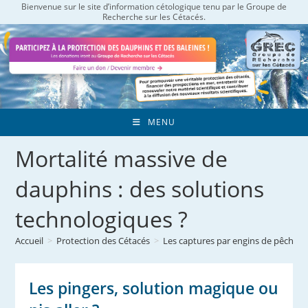
Bienvenue sur le site d’information cétologique tenu par le Groupe de
Skip
Recherche sur les Cétacés.
to
content
MENU
Mortalité massive de
dauphins : des solutions
technologiques ?
Accueil
>
Protection des Cétacés
>
Les captures par engins de pêche
>
Les pingers, solution magique ou