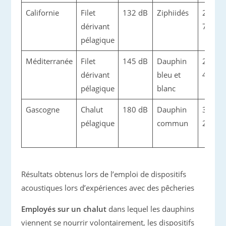
Californie
Filet
132 dB
Ziphiidés
2 (n =
dérivant
7683)
pélagique
Méditerranée
Filet
145 dB
Dauphin
2,6 (n 
dérivant
bleu et
405)
pélagique
blanc
Gascogne
Chalut
180 dB
Dauphin
3,1 (n 
pélagique
commun
260)
Résultats obtenus lors de l’emploi de dispositifs
acoustiques lors d’expériences avec des pêcheries
Employés sur un chalut
dans lequel les dauphins
viennent se nourrir volontairement, les dispositifs