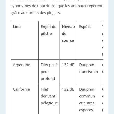
synonymes de nourriture- que les animaux repèrent
grâce aux bruits des pingers.
Lieu
Engin de
Niveau
Espèce
Taux 
pêche
de
réduct
source
des
captu
(N tes
Argentine
Filet posé
132 dB
Dauphin
6 (n =
peu
franciscain
604)
profond
Californie
Filet
132 dB
Dauphin
6,7 su
dérivant
commun
dauph
pélagique
et autres
comm
espèces
(n = 6