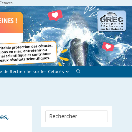
 Cétacés.
e de Recherche sur les Cétacés
Toggle
website
search
es,