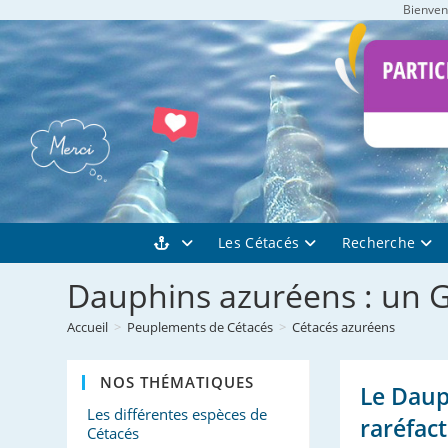
Bienvenu
Skip
to
content
Les Cétacés
Recherche
Dauphins azuréens : un 
Accueil
>
Peuplements de Cétacés
>
Cétacés azuréens
NOS THÉMATIQUES
Le Daup
Les différentes espèces de
raréfac
Cétacés