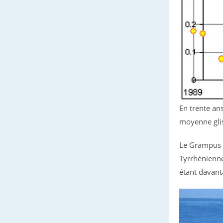
En trente an
moyenne gli
Le Grampus e
Tyrrhénienne,
étant davanta