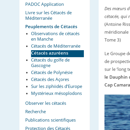
PADOC Application
Des mœurs do
Livre sur les Cétacés de
cétacée, qui 
Méditerranée
(Antoine Ris
Peuplements de Cétacés
méridionale 
Observations de cétacés
en Manche
Tome 3)
Cétacés de Méditerranée
Cétacés azuréens
Le Groupe de
Cétacés du golfe de
de prospecti
Gascogne
sur le ‘long 
Cétacés de Polynésie
le Dauphin d
Cétacés des Açores
Cap Camara
Sur les ziphiidés d’Europe
Mystérieux mésoplodons
Observer les cétacés
Recherche
Publications scientifiques
Protection des Cétacés