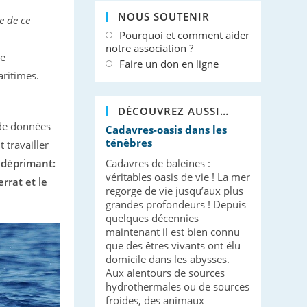
NOUS SOUTENIR
e de ce
Pourquoi et comment aider
notre association ?
pe
Faire un don en ligne
aritimes.
DÉCOUVREZ AUSSI…
 de données
Cadavres-oasis dans les
ténèbres
travailler
 déprimant:
Cadavres de baleines :
véritables oasis de vie ! La mer
rrat et le
regorge de vie jusqu’aux plus
grandes profondeurs ! Depuis
quelques décennies
maintenant il est bien connu
que des êtres vivants ont élu
domicile dans les abysses.
Aux alentours de sources
hydrothermales ou de sources
froides, des animaux