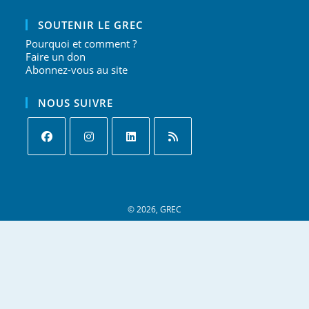
SOUTENIR LE GREC
Pourquoi et comment ?
Faire un don
Abonnez-vous au site
NOUS SUIVRE
S’ouvre
S’ouvre
S’ouvre
S’ouvre
dans
dans
dans
dans
un
un
un
un
nouvel
nouvel
nouvel
nouvel
onglet
onglet
onglet
© 2026, GREC
onglet