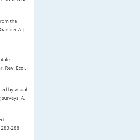
from the
 Gannier A.J
tale:
er.
Rev. Ecol.
ned by visual
 surveys. A.
ect
 283-288.