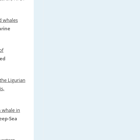
ed whales
rine
of
ied
the Ligurian
is,
m whale in
eep-Sea