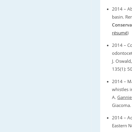
2014 – A
basin. Ren
Conserva
résumé
)
2014 – Co
odontocet
J. Oswald
135(1): 5
2014 – Ma
whistles i
A.
Gannie
Giacoma
2014 – Ac
Eastern N