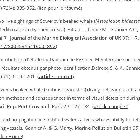
)
72(4): 335-352. (
lien pour le résumé
)
o live sightings of Sowerby’s beaked whale (
Mesoplodon bidens
) 
editerranean (Tyrrhenian Sea). Bittau L., Leone M., Gannier A.C.,
i R.
Journal of the Marine Biological Association of UK
97: 1-7.
1017/S0025315416001892
)
ntribution à l’étude du Dauphin de Risso en Méditerranée occiden
résultats obtenus par photo-identification.Delrocq S. & A. Ganni
)
71(2): 192-201.
(
article complet
)
vier’s beaked whale (Ziphius cavirostris) diving behavior as obtai
on methods and consequences in terms of visual detection during
Sci. Rep. Port-Cros natl. Park
29: 127-134. (
article complet
)
und propagation in stratified waters affects whales ability to det
ng vessels. Gannier A. & G. Marty.
Marine Pollution Bulletin
95:
 le résumé
)