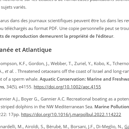
 sujets variés.
 parus dans des journaux scientifiques peuvent être lus dans les r
u téléchargés au format PDF. Une copie personnelle peut se trou
its de reproduction demeurent la propriété de l’éditeur
.
anée et Atlantique
mpson, K.F., Gordon, J., Webber, T., Zuriel, Y., Kobo, K., Tcherno
A.,
et al.
. Threatened cetaceans off the coast of Israel and long-ra
 of a sperm whale.
Aquatic Conservation: Marine and Freshw
ms
, 34(5), e4155.
https://doi.org/10.1002/aqc.4155
nier A.J., Boyer G., Gannier A.C. Recreational boating as a potent
l striped dolphins in the NW Mediterranean Sea.
Marine Pollution
222: 17pp.
https://doi.org/10.1016/j.marpolbul.2022.114222
ardelli, M., Airoldi, S., Bérubé, M., Borsani, J.F., Di-Meglio, N.,
Ga