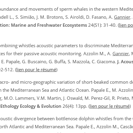
bundance and movements of sperm whales in the western Medit
dell L., S. Simião, J. M. Brotons, S. Airoldi, D. Fasano, A.
Gannier
.
tion: Marine and Freshwater Ecosystems
24(S1): 31-40. (
lien po
mbining whistles acoustic parameters to discriminate Mediterra
es for their passive acoustic monitoring. Azzolin M., A.
Gannier
,
, E. Papale, G. Buscaino, G. Buffa, S. Mazzola, C. Giacoma.
J. Acou
02-512. (
lien pour le résumé
)
cro- and micro-geographic variation of short-beaked common do
n the Mediterranean Sea and Atlantic Ocean. Papale E., M. Azzolin,
r
, M.O. Lammers, V.M. Martin, J. Oswald, M. Perez-Gil, R. Prieto, M
.
Ethology Ecology & Evolution
26(4): 13pp. (
lien pour le résumé
)
oustic divergence between bottlenose dolphin whistles from the 
orth Atlantic and Mediterranean Sea. Papale E., Azzolin M., Cascão