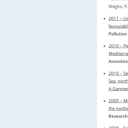
Méglio, P.
2011 – Us
favourable
Pollution
2010 – Pe
Mediterra
Acoustics
2010 – Se
Sea, nort
A.Gannier
2009 – Mo
the north
Research