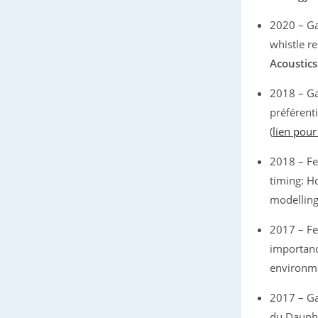
2020 – Ga
whistle r
Acoustics
2018 – Ga
préférent
(
lien pour
2018 – Fe
timing: H
modellin
2017 – Fe
importanc
environm
2017 – Ga
du Dauphi