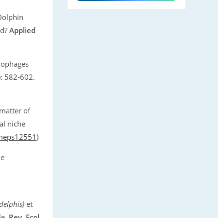
Dolphin
ed?
Applied
thophages
: 582-602.
 matter of
al niche
/meps12551
)
he
delphis)
et
le.
Rev. Ecol.