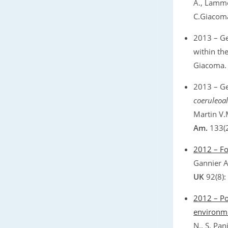
A., Lammer
C.Giacom
2013 – Ge
within th
Giacoma
2013 – Geo
coeruleoa
Martin V.M
Am.
133(2
2012 – Fo
Gannier A.
UK
92(8):
2012 – Po
environme
N., S. Pan