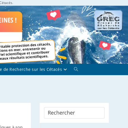
 Cétacés.
e de Recherche sur les Cétacés
Toggle
website
search
fiques à son