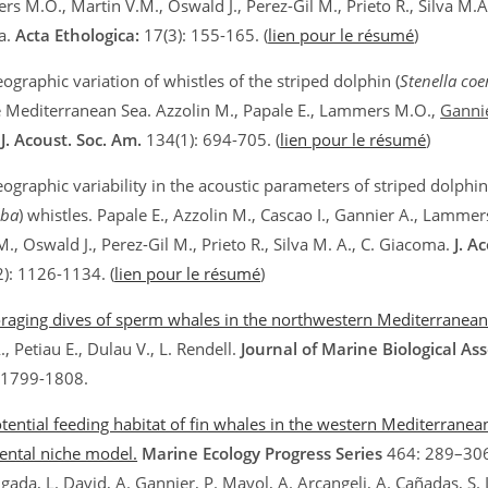
s M.O., Martin V.M., Oswald J., Perez-Gil M., Prieto R., Silva M.A
a.
Acta Ethologica:
17(3): 155-165. (
lien pour le résumé
)
ographic variation of whistles of the striped dolphin (
Stenella coe
e Mediterranean Sea. Azzolin M., Papale E., Lammers M.O.,
Ganni
.
J. Acoust. Soc. Am.
134(1): 694-705. (
lien pour le résumé
)
graphic variability in the acoustic parameters of striped dolphin’
lba
) whistles. Papale E., Azzolin M., Cascao I., Gannier A., Lammer
., Oswald J., Perez-Gil M., Prieto R., Silva M. A., C. Giacoma.
J. A
): 1126-1134. (
lien pour le résumé
)
raging dives of sperm whales in the northwestern Mediterranean
, Petiau E., Dulau V., L. Rendell.
Journal of Marine Biological Ass
 1799-1808.
tential feeding habitat of fin whales in the western Mediterranea
ntal niche model.
Marine Ecology Progress Series
464: 289–306.
igada, L. David, A. Gannier, P. Mayol, A. Arcangeli, A. Cañadas, S. 