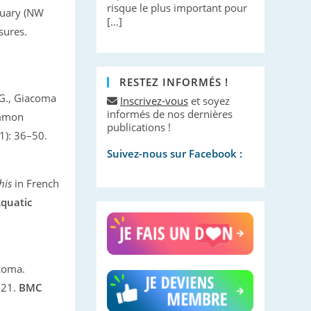
risque le plus important pour
ctuary (NW
[…]
sures.
RESTEZ INFORMÉS !
 G., Giacoma
Inscrivez-vous
et soyez
informés de nos dernières
ommon
publications !
1): 36–50.
Suivez-nous sur Facebook :
his
in French
quatic
acoma.
021.
BMC