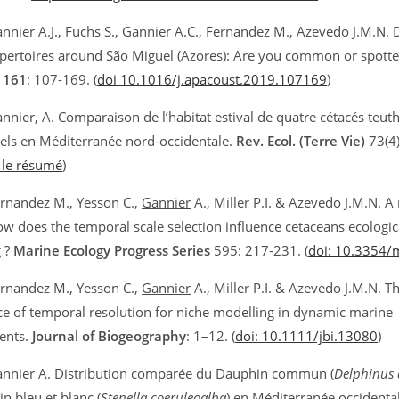
nnier A.J., Fuchs S., Gannier A.C., Fernandez M., Azevedo J.M.N. 
epertoires around São Miguel (Azores): Are you common or spott
 161
: 107-169. (
doi 10.1016/j.apacoust.2019.107169
)
nnier, A. Comparaison de l’habitat estival de quatre cétacés teu
iels en Méditerranée nord-occidentale.
Rev. Ecol. (Terre Vie)
73(4)
 le résumé
)
rnandez M., Yesson C.,
Gannier
A., Miller P.I. & Azevedo J.M.N. A
ow does the temporal scale selection influence cetaceans ecologic
g ?
Marine Ecology Progress Series
595: 217-231. (
doi: 10.3354
rnandez M., Yesson C.,
Gannier
A., Miller P.I. & Azevedo J.M.N. T
e of temporal resolution for niche modelling in dynamic marine
ents.
Journal of Biogeography
: 1–12. (
doi: 10.1111/jbi.13080
)
nnier A. Distribution comparée du Dauphin commun (
Delphinus 
n bleu et blanc (
Stenella coeruleoalba
) en Méditerranée occidenta