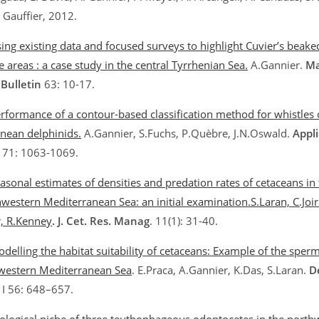
 Gauffier, 2012.
ing existing data and focused surveys to highlight Cuvier’s beak
 areas : a case study in the central Tyrrhenian Sea.
A.Gannier.
Ma
 Bulletin
63: 10-17.
rformance of a contour-based classification method for whistles 
nean delphinids.
A.Gannier, S.Fuchs, P.Quèbre, J.N.Oswald.
Appl
71: 1063-1069.
asonal estimates of densities and predation rates of cetaceans in 
hwestern Mediterranean Sea: an initial examination.S.Laran, C.Joir
, R.Kenney
.
J. Cet. Res. Manag
. 11(1): 31-40.
delling the habitat suitability of cetaceans: Example of the sper
western Mediterranean Sea
. E.Praca, A.Gannier, K.Das, S.Laran.
D
I 56: 648–657.