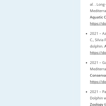
al.
. Long-
Mediterra
Aquatic 
https://d
2021 – Az
C., Silvi
dolphin.
https://d
2021 – Ga
Mediterra
Conserva
https://d
2021 – Pap
Dolphin wh
Zoology
6