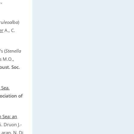
.,
ruleoalba
)
er
A., C.
s (
Stenella
s M.O.,
coust. Soc.
 Sea.
ociation of
n Sea: an
 Druon J.-
Laran, N. Di