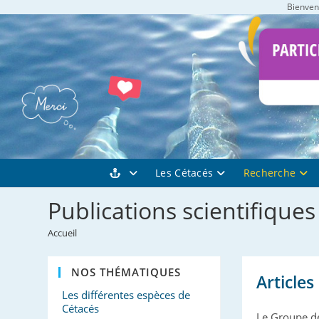
Bienvenu
Skip
to
content
Les Cétacés
Recherche
Publications scientifiques
Accueil
NOS THÉMATIQUES
Articles
Les différentes espèces de
Cétacés
Le Groupe de