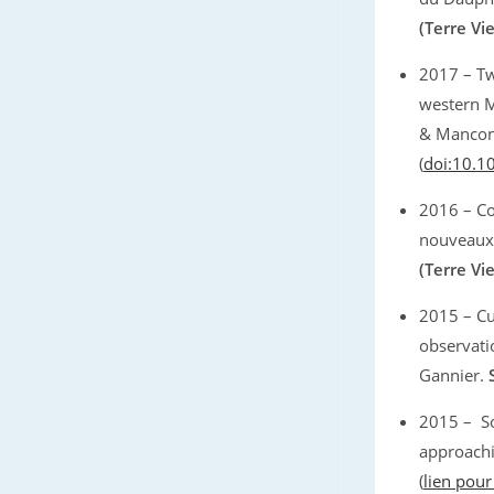
(Terre Vie
2017 – Tw
western M
& Mancon
(
doi:10.
2016 – Co
nouveaux 
(Terre Vie
2015 – Cu
observati
Gannier.
2015 – So
approachi
(
lien pour