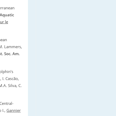
erranean
Aquatic
ur le
nean
 M. Lammers,
st. Soc. Am.
lphin’s
 I. Cascão,
.A. Silva, C.
Central-
 I.,
Gannier