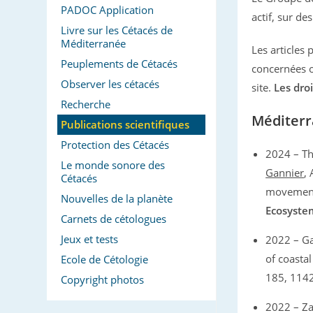
PADOC Application
actif, sur des
Livre sur les Cétacés de
Méditerranée
Les articles
Peuplements de Cétacés
concernées o
Observer les cétacés
site.
Les dro
Recherche
Méditerr
Publications scientifiques
Protection des Cétacés
2024 – Tho
Le monde sonore des
Gannier
, 
Cétacés
movement
Nouvelles de la planète
Ecosyste
Carnets de cétologues
Jeux et tests
2022 – Gan
of coasta
Ecole de Cétologie
185, 114
Copyright photos
2022 – Zan