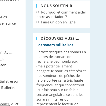
NOUS SOUTENIR
Pourquoi et comment aider
notre association ?
evues
Faire un don en ligne
ver sur ce
DÉCOUVREZ AUSSI…
Les sonars militaires
Caractéristiques des sonars En
v, D., …,
dehors des sonars de
nge
recherche peu nombreux
ater
(mais potentiellement
dangereux pour les cétacés) et
des sondeurs de pêche, de
faible portée car à très haute
ial stressor
fréquence, et qui concentrent
 Bulletin
leur faisceau sur un faible
secteur angulaire, ce sont les
sonars militaires qui
nnier
, A.
et
représentent le facteur de