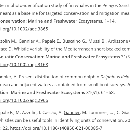
term photo-identification study of fin whales in the Pelagos San
nean) as a baseline for targeted conservation and mitigation mea
Conservation: Marine and Freshwater Ecosystems
, 1–14.
oi.org/10.1002/aqc.3865
zolin M.,
Gannier
A., Papale E., Buscaino G., Mussi B., Ardizzone
a Pace D. Whistle variability of the Mediterranean short-beaked c
Aquatic Conservation: Marine and Freshwater Ecosystems
31(S
oi.org/10.1002/aqc.3168
nnier, A. Present distribution of common dolphin
Delphinus delp
nean and adjacent waters as obtained from small boat surveys.
A
tion: Marine and Freshwater Ecosystems
31(S1): 61–68.
oi.org/10.1002/aqc.2966
ale E., M. Azzolin, I. Cascão, A.
Gannier
, M. Lammers, … , C. Gi
istles can be useful tools in identifying units of conservation. 2
: 22.
https://doi.org/10.1186/s40850-021-00085-7.