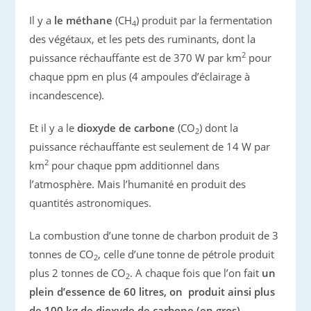
Il y a
le méthane
(CH
) produit par la fermentation
4
des végétaux, et les pets des ruminants, dont la
2
puissance réchauffante est de 370 W par km
pour
chaque ppm en plus (4 ampoules d’éclairage à
incandescence).
Et il y a le
dioxyde de carbone
(CO
) dont la
2
puissance réchauffante est seulement de 14 W par
2
km
pour chaque ppm additionnel dans
l’atmosphère. Mais l’humanité en produit des
quantités astronomiques.
La combustion d’une tonne de charbon produit de 3
tonnes de CO
, celle d’une tonne de pétrole produit
2
plus 2 tonnes de CO
. A chaque fois que l’on fait
un
2
plein d’essence de 60 litres, on produit ainsi plus
de 100 kg de dioxyde de carbone (en gros)
.