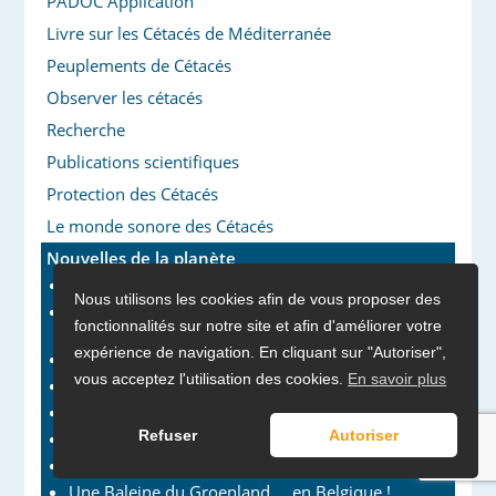
PADOC Application
Livre sur les Cétacés de Méditerranée
Peuplements de Cétacés
Observer les cétacés
Recherche
Publications scientifiques
Protection des Cétacés
Le monde sonore des Cétacés
Nouvelles de la planète
France : il faut sauver le soldat Dugong
Nous utilisons les cookies afin de vous proposer des
Le Poisson-lion, un nouveau venu plein
fonctionnalités sur notre site et afin d'améliorer votre
d’ambitions
expérience de navigation. En cliquant sur "Autoriser",
Petits cétacés : 1,7% le pourcentage qui tue
vous acceptez l'utilisation des cookies.
En savoir plus
Du Spitzberg à Tromso
Des Grampus mieux connus
Refuser
Autoriser
Gilles, cétologue sur le terrain
De plus en plus de Marsouins en Belgique
Une Baleine du Groenland … en Belgique !