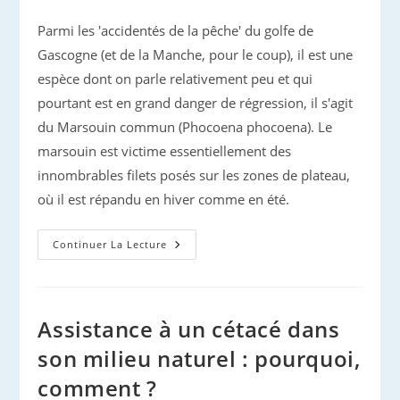
publiée :
Parmi les 'accidentés de la pêche' du golfe de
Gascogne (et de la Manche, pour le coup), il est une
espèce dont on parle relativement peu et qui
pourtant est en grand danger de régression, il s'agit
du Marsouin commun (Phocoena phocoena). Le
marsouin est victime essentiellement des
innombrables filets posés sur les zones de plateau,
où il est répandu en hiver comme en été.
Mortalité
Continuer La Lecture
Par
Pêche
:
N’oublions
Pas
Les
Assistance à un cétacé dans
Marsouins
!
son milieu naturel : pourquoi,
comment ?