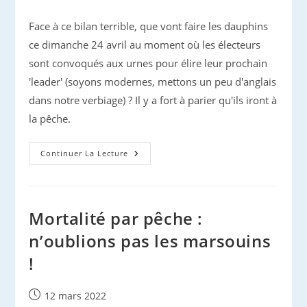
publiée :
Face à ce bilan terrible, que vont faire les dauphins
ce dimanche 24 avril au moment où les électeurs
sont convoqués aux urnes pour élire leur prochain
'leader' (soyons modernes, mettons un peu d'anglais
dans notre verbiage) ? Il y a fort à parier qu'ils iront à
la pêche.
Elections
Continuer La Lecture
Présidentielles
:
Le
Vote
Des
Dauphins
Mortalité par pêche :
n’oublions pas les marsouins
!
Publication
12 mars 2022