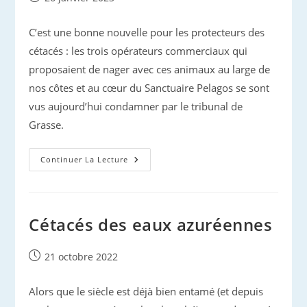
publiée :
C’est une bonne nouvelle pour les protecteurs des
cétacés : les trois opérateurs commerciaux qui
proposaient de nager avec ces animaux au large de
nos côtes et au cœur du Sanctuaire Pelagos se sont
vus aujourd’hui condamner par le tribunal de
Grasse.
Nage
Continuer La Lecture
Commerciale
Avec
Les
Cétacés
:
Les
Cétacés des eaux azuréennes
Opérateurs
Condamnés
Publication
21 octobre 2022
publiée :
Alors que le siècle est déjà bien entamé (et depuis