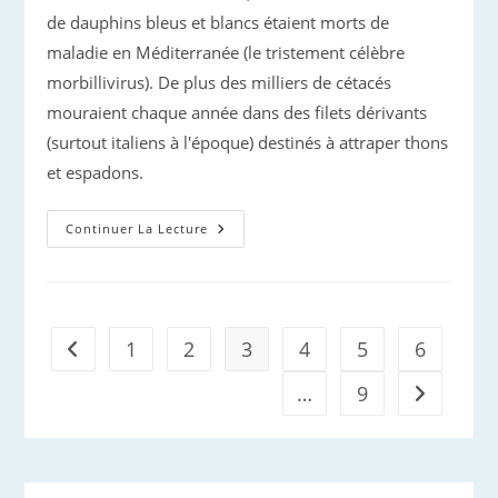
de dauphins bleus et blancs étaient morts de
maladie en Méditerranée (le tristement célèbre
morbillivirus). De plus des milliers de cétacés
mouraient chaque année dans des filets dérivants
(surtout italiens à l'époque) destinés à attraper thons
et espadons.
Sanctuaire
Continuer La Lecture
PELAGOS
:
La
Genèse
1
2
3
4
5
6
Go to the previous page
…
9
Aller à la 