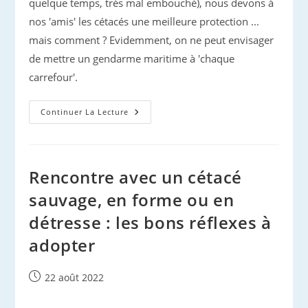
quelque temps, très mal embouché), nous devons à
nos 'amis' les cétacés une meilleure protection ...
mais comment ? Evidemment, on ne peut envisager
de mettre un gendarme maritime à 'chaque
carrefour'.
Cétacés
Continuer La Lecture
Des
Eaux
Azuréennes
Rencontre avec un cétacé
sauvage, en forme ou en
détresse : les bons réflexes à
adopter
Publication
22 août 2022
publiée :