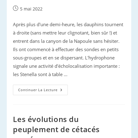
De
La
Publication
5 mai 2022
Côte
publiée :
D’Azur
?
Après plus d'une demi-heure, les dauphins tournent
à droite (sans mettre leur clignotant, bien sûr !) et
entrent dans la canyon de la Napoule sans hésiter.
Ils ont commencé à effectuer des sondes en petits
sous-groupes et en se dispersant. L'hydrophone
signale une activité d'écholocalisation importante :
les Stenella sont à table ...
Dauphins
Continuer La Lecture
D’Azur
:
À
Leur
Poste
!
Les évolutions du
peuplement de cétacés