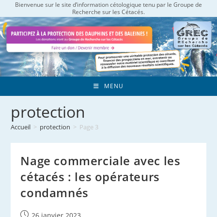
Bienvenue sur le site d’information cétologique tenu par le Groupe de
Skip
Recherche sur les Cétacés.
to
content
MENU
protection
Accueil
>
protection
>
Page 3
Nage commerciale avec les
cétacés : les opérateurs
condamnés
Publication
26 janvier 2023