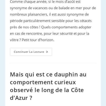
Comme chaque année, si le mois d’août est
synonyme de vacances ou de balade en mer pour de
nombreux plaisanciers, il est aussi synonyme de
période particulièrement sensible pour les cétacés
près de nos côtes ! Quels comportements adopter
en cas de rencontre, pour leur sécurité et pour la
vôtre ? Petit tour d’horizon.
Rencontre
Continuer La Lecture
Avec
Un
Cétacé
Sauvage,
En
Forme
Mais qui est ce dauphin au
Ou
En
comportement curieux
Détresse
:
observé le long de la Côte
Les
Bons
Réflexes
d’Azur ?
À
Adopter