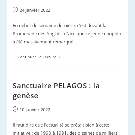
Publication
24 janvier 2022
publiée :
En début de semaine dernière, c’est devant la
Promenade des Anglais à Nice que ce jeune dauphin
a été massivement remarqué...
Assistance
Continuer La Lecture
À
Un
Cétacé
Dans
Son
Milieu
Sanctuaire PELAGOS : la
Naturel
:
genèse
Pourquoi,
Comment
?
Publication
10 janvier 2022
publiée :
Il faut dire que l'actualité se prêtait bien à cette
initiative : de 1990 à 1991, des dizaines de milliers