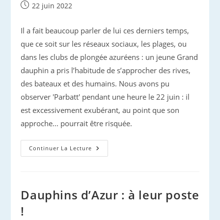
Publication
22 juin 2022
publiée :
Il a fait beaucoup parler de lui ces derniers temps,
que ce soit sur les réseaux sociaux, les plages, ou
dans les clubs de plongée azuréens : un jeune Grand
dauphin a pris l’habitude de s’approcher des rives,
des bateaux et des humains. Nous avons pu
observer 'Parbatt' pendant une heure le 22 juin : il
est excessivement exubérant, au point que son
approche... pourrait être risquée.
Mais
Continuer La Lecture
Qui
Est
Ce
Dauphin
Au
Comportement
Dauphins d’Azur : à leur poste
Curieux
Observé
!
Le
Long