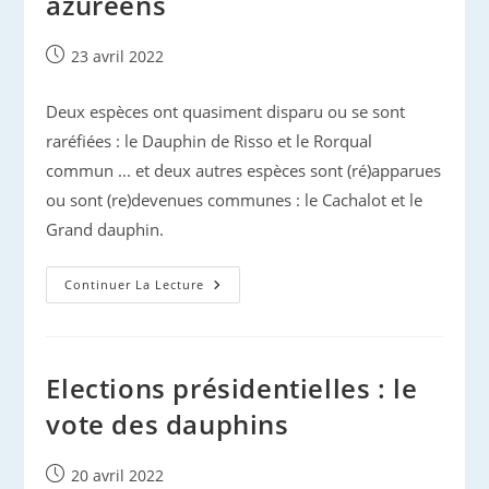
azuréens
Publication
23 avril 2022
publiée :
Deux espèces ont quasiment disparu ou se sont
raréfiées : le Dauphin de Risso et le Rorqual
commun ... et deux autres espèces sont (ré)apparues
ou sont (re)devenues communes : le Cachalot et le
Grand dauphin.
Les
Continuer La Lecture
Évolutions
Du
Peuplement
De
Cétacés
Azuréens
Elections présidentielles : le
vote des dauphins
Publication
20 avril 2022