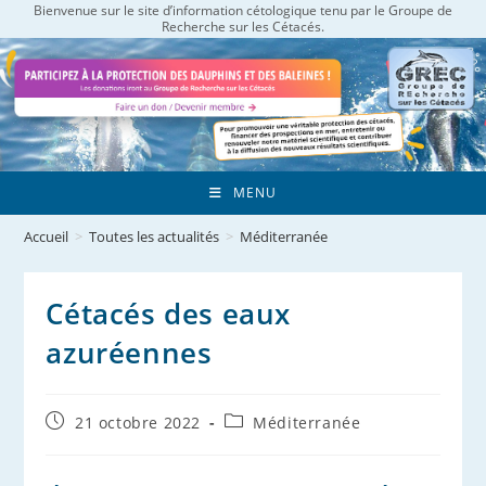
Bienvenue sur le site d’information cétologique tenu par le Groupe de
Skip
Recherche sur les Cétacés.
to
content
MENU
Accueil
>
Toutes les actualités
>
Méditerranée
Cétacés des eaux
azuréennes
Publication
Post
21 octobre 2022
Méditerranée
publiée :
category: