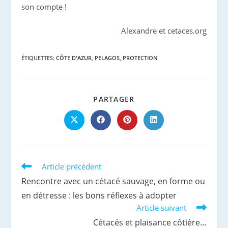
son compte !
Alexandre et cetaces.org
ÉTIQUETTES
:
CÔTE D'AZUR
,
PELAGOS
,
PROTECTION
PARTAGER
PARTAGER
CE
CONTENU
Ouvrir
Ouvrir
Ouvrir
Ouvrir
dans
dans
dans
dans
une
une
une
une
autre
autre
autre
autre
fenêtre
fenêtre
fenêtre
fenêtre
Read
Article précédent
more
Rencontre avec un cétacé sauvage, en forme ou
articles
en détresse : les bons réflexes à adopter
Article suivant
Cétacés et plaisance côtière…