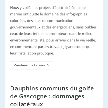
publiée :
Nous y voilà : les projets d'électricité éolienne
marine ont quitté le domaine des infographies
coloriées, des sites de communication
gouvernementaux et des énergéticiens, sans oublier
ceux de leurs influents promoteurs dans le milieu
environnementaliste, pour arriver dans la vie réelle,
en commençant par les travaux gigantesques que
leur installation provoque.
Massification
Continuer La Lecture
De
L’éolien
En
Mer
:
Le
Dauphins communs du golfe
Grand
Bond…
de Gascogne : dommages
collatéraux