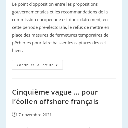
Le point d'opposition entre les propositions
gouvernementales et les recommandations de la
commission européenne est donc clairement, en
cette période pré-électorale, le refus de mettre en
place des mesures de fermetures temporaires de
pêcheries pour faire baisser les captures dès cet
hiver.
Captures
Continuer La Lecture
Dans
Le
Golfe
De
Gascogne
:
Cinquième vague … pour
Aucune
Avancée
l’éolien offshore français
Publication
7 novembre 2021
publiée :