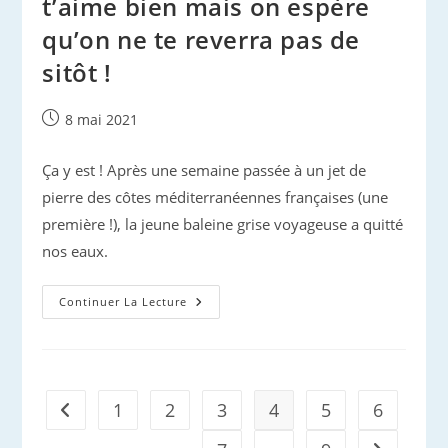
t’aime bien mais on espère
qu’on ne te reverra pas de
sitôt !
Publication
8 mai 2021
publiée :
Ça y est ! Après une semaine passée à un jet de
pierre des côtes méditerranéennes françaises (une
première !), la jeune baleine grise voyageuse a quitté
nos eaux.
Baleineau
Continuer La Lecture
Gris
En
Méditerranée
Française :
On
T’aime
Bien
1
2
3
4
5
6
Go to the previous page
Mais
On
Espère