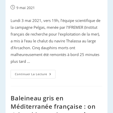
Publication
9 mai 2021
publiée :
Lundi 3 mai 2021, vers 19h, l’équipe scientifique de
la campagne Pelgas, menée par l’IFREMER (Institut
français de recherche pour l'exploitation de la mer),
a mis à l’eau le chalut du navire Thalassa au large
d’Arcachon. Cinq dauphins morts ont
malheureusement été remontés à bord 25 minutes
plus tard ...
Dauphins
Continuer La Lecture
Communs
Du
Golfe
De
Gascogne :
Dommages
Baleineau gris en
Collatéraux
Méditerranée française : on