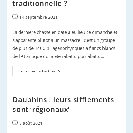
traditionnelle ?
Publication
14 septembre 2021
publiée :
La dernière chasse en date a eu lieu ce dimanche et
s’apparente plutôt à un massacre : c’est un groupe
de plus de 1400 (!) lagénorhynques à flancs blancs
de l’Atlantique qui a été rabattu puis abattu...
Dauphins
Continuer La Lecture
Trucidés
Aux
Féroé :
La
Brutalité
Gratuite
Dauphins : leurs sifflements
Est-
Elle
sont ‘régionaux’
Traditionnelle ?
Publication
5 août 2021
publiée :