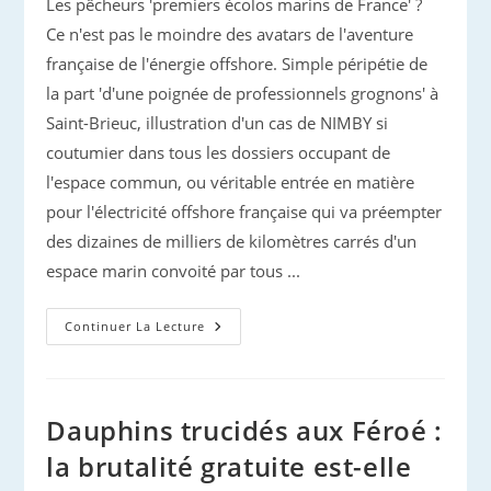
Les pêcheurs 'premiers écolos marins de France' ?
Ce n'est pas le moindre des avatars de l'aventure
française de l'énergie offshore. Simple péripétie de
la part 'd'une poignée de professionnels grognons' à
Saint-Brieuc, illustration d'un cas de NIMBY si
coutumier dans tous les dossiers occupant de
l'espace commun, ou véritable entrée en matière
pour l'électricité offshore française qui va préempter
des dizaines de milliers de kilomètres carrés d'un
espace marin convoité par tous ...
Cinquième
Continuer La Lecture
Vague
…
Pour
L’éolien
Offshore
Français
Dauphins trucidés aux Féroé :
la brutalité gratuite est-elle