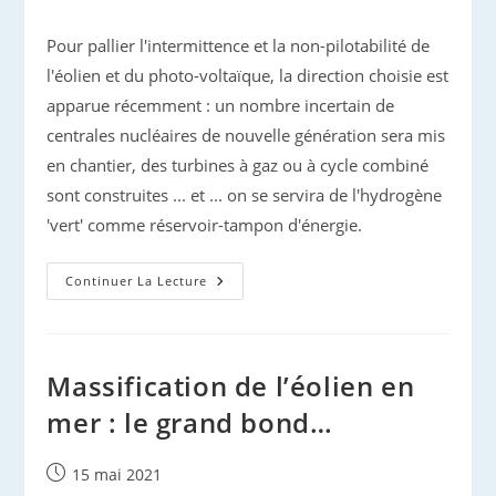
publiée :
Pour pallier l'intermittence et la non-pilotabilité de
l'éolien et du photo-voltaïque, la direction choisie est
apparue récemment : un nombre incertain de
centrales nucléaires de nouvelle génération sera mis
en chantier, des turbines à gaz ou à cycle combiné
sont construites ... et ... on se servira de l'hydrogène
'vert' comme réservoir-tampon d'énergie.
De
Continuer La Lecture
La
‘ferme
Éolienne’
À
L’industrie
Lourde
Massification de l’éolien en
mer : le grand bond…
Publication
15 mai 2021