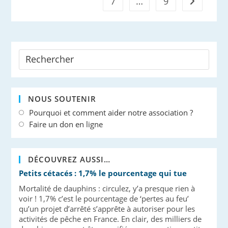
7
…
9
Aller à la 
Qu’on
Ne
Te
Reverra
Pas
De
Sitôt !
NOUS SOUTENIR
Pourquoi et comment aider notre association ?
Faire un don en ligne
DÉCOUVREZ AUSSI…
Petits cétacés : 1,7% le pourcentage qui tue
Mortalité de dauphins : circulez, y’a presque rien à
voir ! 1,7% c’est le pourcentage de ‘pertes au feu’
qu’un projet d’arrêté s’apprête à autoriser pour les
activités de pêche en France. En clair, des milliers de