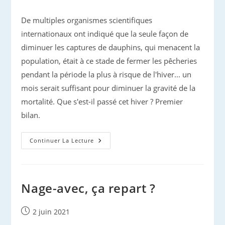
publiée :
De multiples organismes scientifiques
internationaux ont indiqué que la seule façon de
diminuer les captures de dauphins, qui menacent la
population, était à ce stade de fermer les pêcheries
pendant la période la plus à risque de l'hiver... un
mois serait suffisant pour diminuer la gravité de la
mortalité. Que s'est-il passé cet hiver ? Premier
bilan.
Mortalité
Continuer La Lecture
Par
Pêche
En
Gascogne :
Le
Vent
Nage-avec, ça repart ?
A-
T-
Il
Tourné
Publication
2 juin 2021
Cet
publiée :
Hiver ?