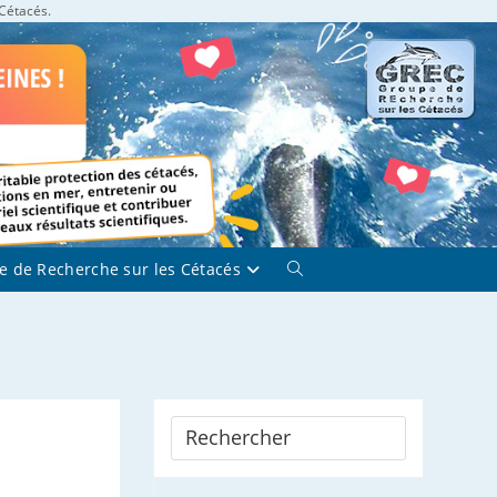
 Cétacés.
e de Recherche sur les Cétacés
Toggle
website
search