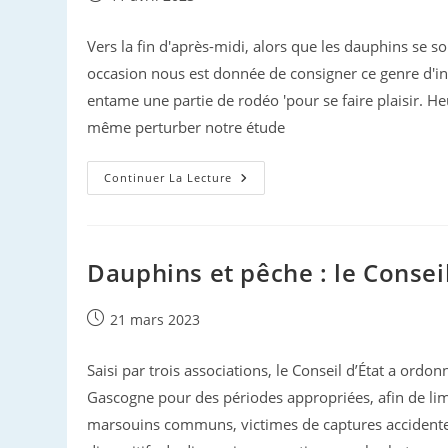
publiée :
Vers la fin d'après-midi, alors que les dauphins se 
occasion nous est donnée de consigner ce genre d'int
entame une partie de rodéo 'pour se faire plaisir. H
même perturber notre étude
Dauphins
Continuer La Lecture
Bleus
Et
Blancs
Azuréens
Dauphins et pêche : le Consei
Publication
21 mars 2023
publiée :
Saisi par trois associations, le Conseil d’État a or
Gascogne pour des périodes appropriées, afin de l
marsouins communs, victimes de captures accidentel