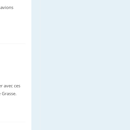
 avions
er avec ces
e Grasse.