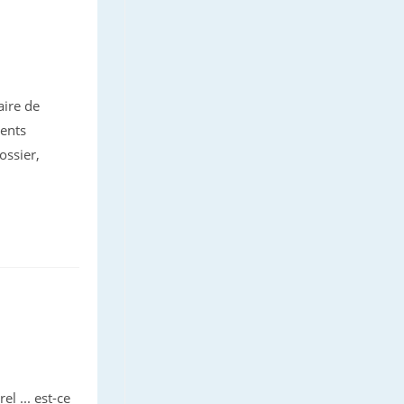
aire de
vents
ossier,
l ... est-ce