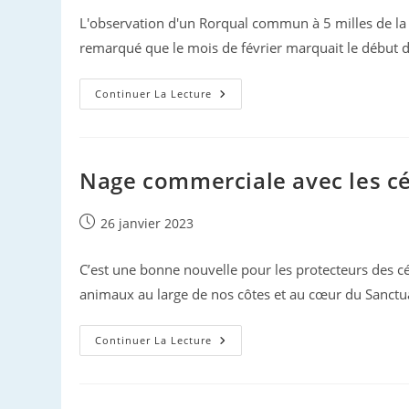
L'observation d'un Rorqual commun à 5 milles de la 
remarqué que le mois de février marquait le début d
Cétacés
Continuer La Lecture
En
Hiver
Nage commerciale avec les cé
Publication
26 janvier 2023
publiée :
C’est une bonne nouvelle pour les protecteurs des c
animaux au large de nos côtes et au cœur du Sanctua
Nage
Continuer La Lecture
Commerciale
Avec
Les
Cétacés
: