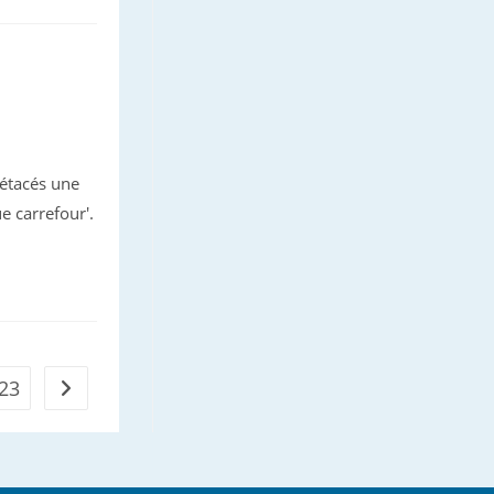
cétacés une
 carrefour'.
23
Aller à la page suivante