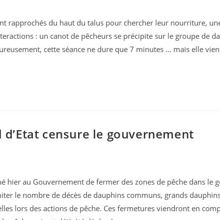
sont rapprochés du haut du talus pour chercher leur nourriture, un
eractions : un canot de pêcheurs se précipite sur le groupe de da
eureusement, cette séance ne dure que 7 minutes ... mais elle vie
l d’Etat censure le gouvernement
donné hier au Gouvernement de fermer des zones de pêche dans le g
imiter le nombre de décès de dauphins communs, grands dauphins
les lors des actions de pêche. Ces fermetures viendront en com