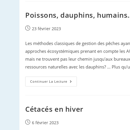
À
Chypre
Poissons, dauphins, humains
Publication
23 février 2023
publiée :
Les méthodes classiques de gestion des pêches ayant
approches écosystémiques prenant en compte les AU
mais ne trouvent pas leur chemin jusqu'aux bureaux
ressources naturelles avec les dauphins? ... Plus qu
Poissons,
Continuer La Lecture
Dauphins,
Humains…
Cétacés en hiver
Publication
6 février 2023
publiée :