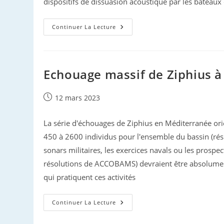
dispositifs de dissuasion acoustique par les bateaux
Dauphins
Continuer La Lecture
Et
Pêche
:
Le
Conseil
D’Etat
Echouage massif de Ziphius à
Censure
Le
Gouvernement
Publication
12 mars 2023
publiée :
La série d'échouages de Ziphius en Méditerranée orie
450 à 2600 individus pour l'ensemble du bassin (résul
sonars militaires, les exercices navals ou les prosp
résolutions de ACCOBAMS) devraient être absolument
qui pratiquent ces activités
Echouage
Continuer La Lecture
Massif
De
Ziphius