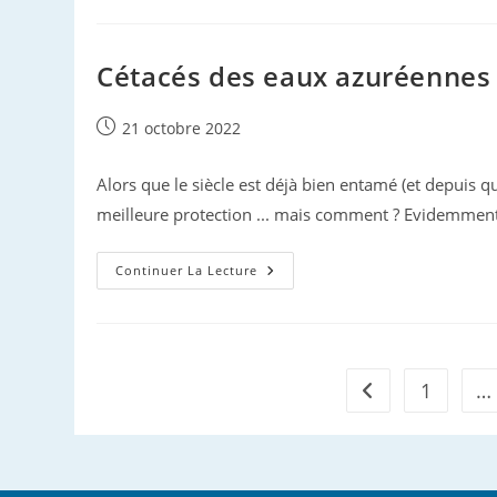
Plaisance
Côtière…
Cétacés des eaux azuréennes
Publication
21 octobre 2022
publiée :
Alors que le siècle est déjà bien entamé (et depuis 
meilleure protection ... mais comment ? Evidemment
Cétacés
Continuer La Lecture
Des
Eaux
Azuréennes
1
…
Go to the previou