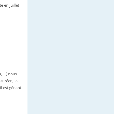
é en juillet
 ...) nous
azuréen, la
il est gênant