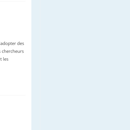
'adopter des
s chercheurs
t les