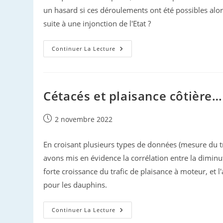
un hasard si ces déroulements ont été possibles alors
suite à une injonction de l'Etat ?
Dauphins
Continuer La Lecture
Stenella
En
Automne
Cétacés et plaisance côtière…
Publication
2 novembre 2022
publiée :
En croisant plusieurs types de données (mesure du tr
avons mis en évidence la corrélation entre la diminu
forte croissance du trafic de plaisance à moteur, et
pour les dauphins.
Cétacés
Continuer La Lecture
Et