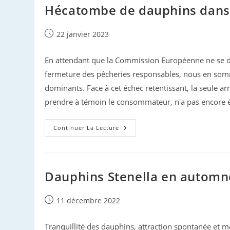
Les
Hécatombe de dauphins dans 
Opérateurs
Condamnés
Publication
22 janvier 2023
publiée :
En attendant que la Commission Européenne ne se dé
fermeture des pêcheries responsables, nous en somme
dominants. Face à cet échec retentissant, la seule ar
prendre à témoin le consommateur, n'a pas encore ét
Hécatombe
Continuer La Lecture
De
Dauphins
Dans
Le
Golfe
De
Dauphins Stenella en automn
Gascogne
Publication
11 décembre 2022
publiée :
Tranquillité des dauphins, attraction spontanée et mo