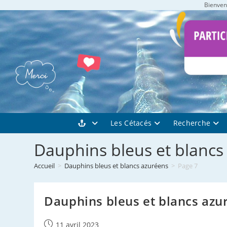
Bienvenu
Skip
to
content
Les Cétacés
Recherche
Dauphins bleus et blancs
Accueil
>
Dauphins bleus et blancs azuréens
>
Page 7
Dauphins bleus et blancs azu
Publication
11 avril 2023