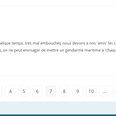
quelque temps, très mal embouché), nous devons à nos 'amis' les 
, on ne peut envisager de mettre un gendarme maritime à 'chaque
4
5
6
7
8
9
10
…
s page