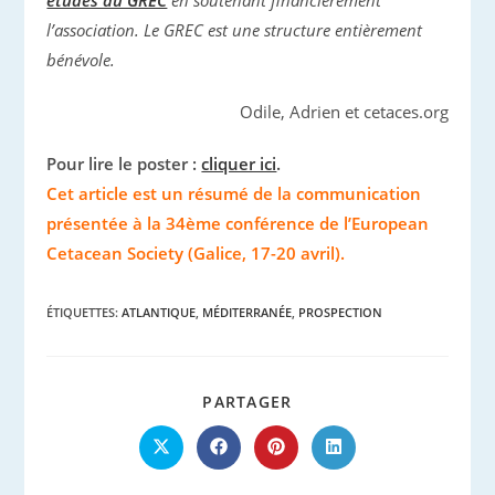
études du GREC
en soutenant financièrement
l’association.
Le GREC est une structure entièrement
bénévole.
Odile, Adrien et cetaces.org
Pour lire le poster :
cliquer ici
.
Cet article est un résumé de la communication
présentée à la 34ème conférence de l’European
Cetacean Society (Galice, 17-20 avril).
ÉTIQUETTES
:
ATLANTIQUE
,
MÉDITERRANÉE
,
PROSPECTION
PARTAGER
PARTAGER
CE
CONTENU
Ouvrir
Ouvrir
Ouvrir
Ouvrir
dans
dans
dans
dans
une
une
une
une