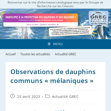
Bienvenue sur le site d’information cétologique tenu par le Groupe de
Skip
Recherche sur les Cétacés.
to
content
MENU
Accueil
>
Toutes les actualités
>
Actualité GREC
Observations de dauphins
communs « mélaniques »
Publication
Post
25 avril 2023
Actualité GREC
publiée :
category: