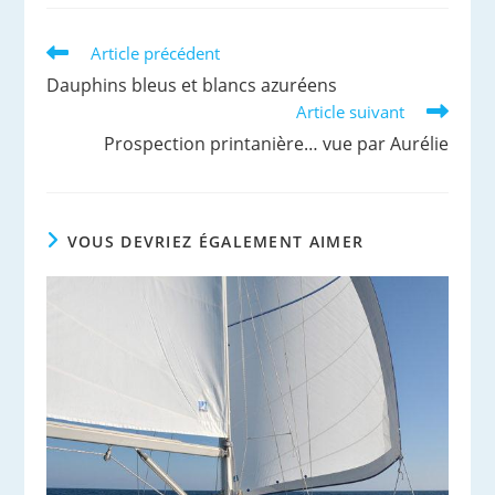
autre
autre
autre
autre
fenêtre
fenêtre
fenêtre
fenêtre
Read
Article précédent
more
Dauphins bleus et blancs azuréens
articles
Article suivant
Prospection printanière… vue par Aurélie
VOUS DEVRIEZ ÉGALEMENT AIMER