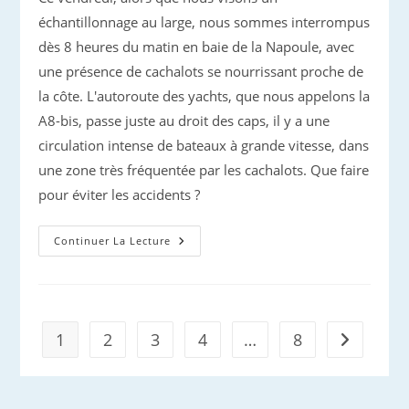
échantillonnage au large, nous sommes interrompus
dès 8 heures du matin en baie de la Napoule, avec
une présence de cachalots se nourrissant proche de
la côte. L'autoroute des yachts, que nous appelons la
A8-bis, passe juste au droit des caps, il y a une
circulation intense de bateaux à grande vitesse, dans
une zone très fréquentée par les cachalots. Que faire
pour éviter les accidents ?
UNOC
Continuer La Lecture
:
Une
Nouvelle
Observation
De
Cachalots
1
2
3
4
…
8
Aller à la 