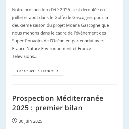
publiée :
Notre prospection d'été 2025 s'est déroulée en
juillet et août dans le Golfe de Gascogne, pour la
deuxième saison du projet Moana Gascogne que
nous menons dans le cadre de l'évènement des
Super-Pouvoirs de l'Océan en partenariat avec
France Nature Environnement et France
Télévisions...
Campagne
Continuer La Lecture
D’été
« Moana
Gascogne »
2025 :
Premier
Retour !
Prospection Méditerranée
2025 : premier bilan
Publication
30 juin 2025
publiée :