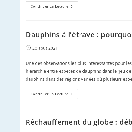
Cétacés
Continuer La Lecture
Du
Gouf
:
Le
Bilan
Estival
Dauphins à l’étrave : pourquo
Publication
20 août 2021
publiée :
Une des observations les plus intéressantes pour les
hiérarchie entre espèces de dauphins dans le 'jeu de 
dauphins dans des régions variées où plusieurs espè
Dauphins
Continuer La Lecture
À
L’étrave
:
Pourquoi
?
Réchauffement du globe : débu