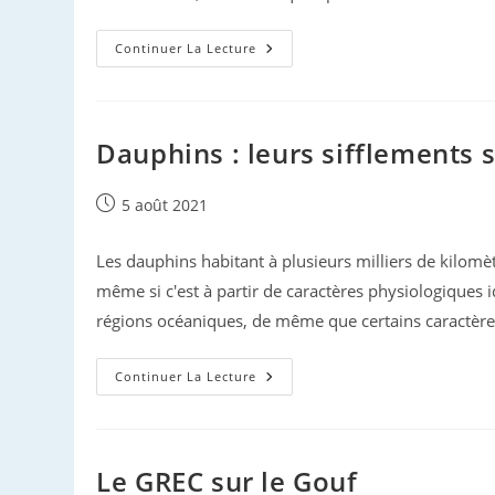
Rencontres
Continuer La Lecture
Avec
Les
Ziphius
Du
Gouf
Dauphins : leurs sifflements s
Publication
5 août 2021
publiée :
Les dauphins habitant à plusieurs milliers de kilo
même si c'est à partir de caractères physiologiques 
régions océaniques, de même que certains caractère
Dauphins
Continuer La Lecture
:
Leurs
Sifflements
Sont
‘régionaux’
Le GREC sur le Gouf