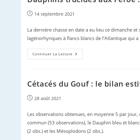
Publication
14 septembre 2021
publiée :
La dernière chasse en date a eu lieu ce dimanche et 
lagénorhynques à flancs blancs de l’Atlantique qui a 
Dauphins
Continuer La Lecture
Trucidés
Aux
Féroé :
La
Brutalité
Gratuite
Cétacés du Gouf : le bilan esti
Est-
Elle
Traditionnelle ?
Publication
28 août 2021
publiée :
Les observations obtenues, en moyenne 5 par jour, o
commun (53 observations), le Dauphin bleu et blanc (
(2 obs.) et les Mésoplodons (2 obs.).