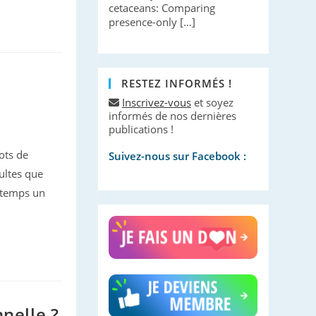
cetaceans: Comparing
presence-only […]
RESTEZ INFORMÉS !
Inscrivez-vous
et soyez
informés de nos dernières
publications !
ots de
Suivez-nous sur Facebook :
dultes que
e temps un
nnelle ?