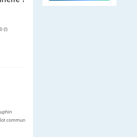
 (!)
auphin
chalot commun