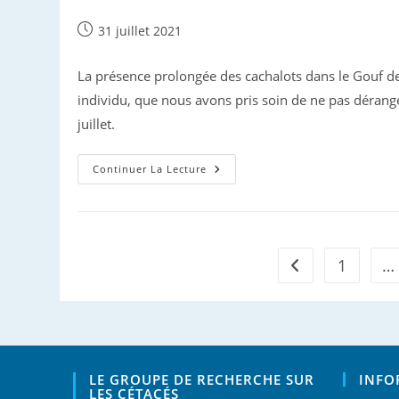
Publication
31 juillet 2021
publiée :
La présence prolongée des cachalots dans le Gouf de 
individu, que nous avons pris soin de ne pas dérange
juillet.
Le
Continuer La Lecture
GREC
Sur
Le
Gouf
1
…
Go to the previou
LE GROUPE DE RECHERCHE SUR
INFO
LES CÉTACÉS