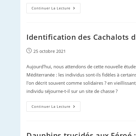
Cinquième
Continuer La Lecture
Vague
…
Pour
L’éolien
Offshore
Français
Identification des Cachalots 
Publication
25 octobre 2021
publiée :
Aujourd'hui, nous attendons de cette nouvelle étude
Méditerranée : les individus sont-ils fidèles à certa
l'on décrit souvent comme solidaires ? en vieillissa
individu séjourne-t-il sur un site de chasse ?
Identification
Continuer La Lecture
Des
Cachalots
De
Méditerranée
Dauphins trucidés aux Féroé : l