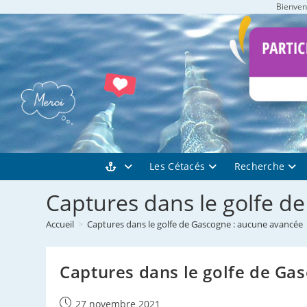
Bienvenu
Skip
to
content
Les Cétacés
Recherche
Captures dans le golfe d
Accueil
>
Captures dans le golfe de Gascogne : aucune avancée
Captures dans le golfe de Ga
Publication
27 novembre 2021