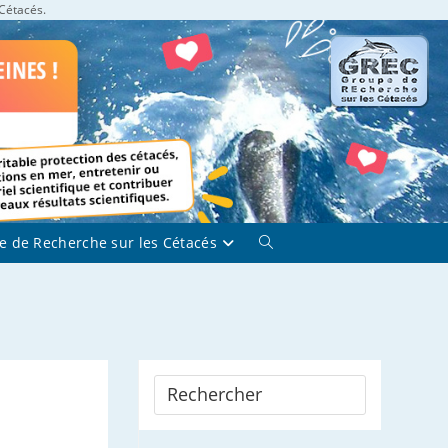
 Cétacés.
e de Recherche sur les Cétacés
Toggle
website
search