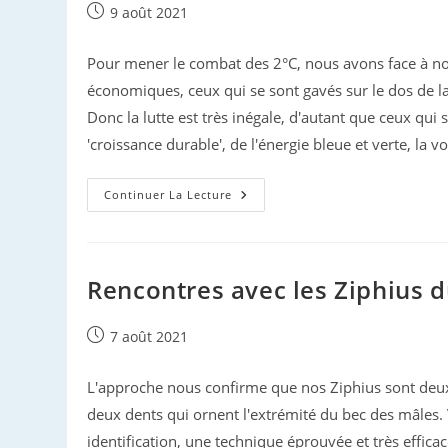
Publication
9 août 2021
publiée :
Pour mener le combat des 2°C, nous avons face à nou
économiques, ceux qui se sont gavés sur le dos de la p
Donc la lutte est très inégale, d'autant que ceux qui
'croissance durable', de l'énergie bleue et verte, la v
Réchauffement
Continuer La Lecture
Du
Globe
:
Début
De
La
Rencontres avec les Ziphius 
Vrille
Publication
7 août 2021
publiée :
L'approche nous confirme que nos Ziphius sont deux fe
deux dents qui ornent l'extrémité du bec des mâles. 
identification, une technique éprouvée et très effica