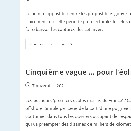
publiée :
Le point d'opposition entre les propositions gouv
clairement, en cette période pré-électorale, le ref
faire baisser les captures dès cet hiver.
Captures
Continuer La Lecture
Dans
Le
Golfe
De
Gascogne
:
Cinquième vague … pour l’éol
Aucune
Avancée
Publication
7 novembre 2021
publiée :
Les pêcheurs 'premiers écolos marins de France' ? Ce
offshore. Simple péripétie de la part 'd'une poignée 
coutumier dans tous les dossiers occupant de l'espac
qui va préempter des dizaines de milliers de kilomèt