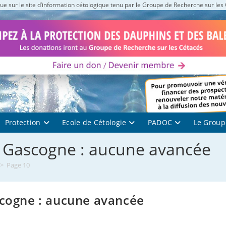
e sur le site d’information cétologique tenu par le Groupe de Recherche sur les
Protection
Ecole de Cétologie
PADOC
Le Group
e Gascogne : aucune avancée
>
Page 10
scogne : aucune avancée