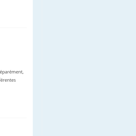
 séparément,
férentes