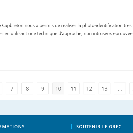
Capbreton nous a permis de réaliser la photo-identification très 
r en utilisant une technique d'approche, non intrusive, éprouvée. 
7
8
9
10
11
12
13
…
s page
RMATIONS
SOUTENIR LE GREC