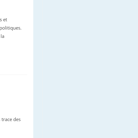
s et
politiques.
 la
 trace des