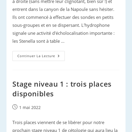
à droite (sans mettre leur clignotant, bien sûr !) et
entrent dans la canyon de la Napoule sans hésiter.
Ils ont commencé à effectuer des sondes en petits
sous-groupes et en se dispersant. L'hydrophone
signale une activité d'écholocalisation importante :
les Stenella sont à table ...
Dauphins
Continuer La Lecture
D’Azur
:
À
Leur
Poste
!
Stage niveau 1 : trois places
disponibles
Publication
1 mai 2022
publiée :
Trois places viennent de se libérer pour notre
prochain stage niveau 1 de cétologie qui aura lieu la