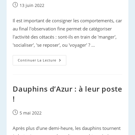
La
Publication
13 juin 2022
Côte
publiée :
D’Azur
?
Il est important de consigner les comportements, car
au final l'observation fine permet de catégoriser
l'activité des cétacés : sont-ils en train de 'manger',
'socialiser', 'se reposer', ou 'voyager' ? ...
Étudier
Continuer La Lecture
Le
Comportement
Des
Cétacés…
Dauphins d’Azur : à leur poste
!
Publication
5 mai 2022
publiée :
Après plus d'une demi-heure, les dauphins tournent