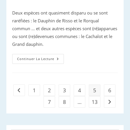
publiée :
Deux espèces ont quasiment disparu ou se sont
raréfiées : le Dauphin de Risso et le Rorqual
commun ... et deux autres espèces sont (ré)apparues
ou sont (re)devenues communes : le Cachalot et le
Grand dauphin.
Les
Continuer La Lecture
Évolutions
Du
Peuplement
De
Cétacés
Azuréens
1
2
3
4
5
6
Go to the previous page
7
8
…
13
Aller à la 