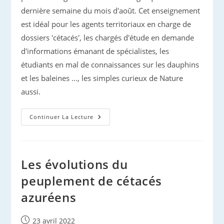
dernière semaine du mois d'août. Cet enseignement
est idéal pour les agents territoriaux en charge de
dossiers 'cétacés', les chargés d'étude en demande
d'informations émanant de spécialistes, les
étudiants en mal de connaissances sur les dauphins
et les baleines ..., les simples curieux de Nature
aussi.
Stage
Continuer La Lecture
Niveau
1
:
Trois
Places
Disponibles
Les évolutions du
peuplement de cétacés
azuréens
Publication
23 avril 2022