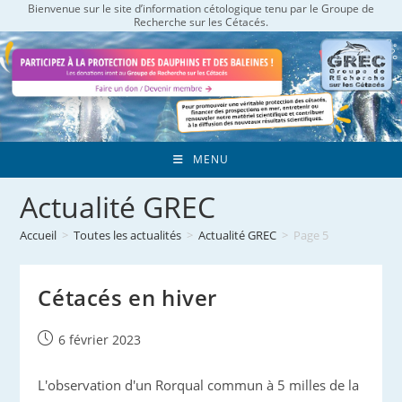
Bienvenue sur le site d’information cétologique tenu par le Groupe de
Skip
Recherche sur les Cétacés.
to
content
MENU
Actualité GREC
Accueil
>
Toutes les actualités
>
Actualité GREC
>
Page 5
Cétacés en hiver
Publication
6 février 2023
publiée :
L'observation d'un Rorqual commun à 5 milles de la