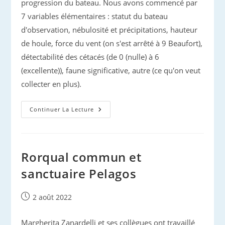
progression du bateau. Nous avons commencé par
7 variables élémentaires : statut du bateau
d'observation, nébulosité et précipitations, hauteur
de houle, force du vent (on s'est arrêté à 9 Beaufort),
détectabilité des cétacés (de 0 (nulle) à 6
(excellente)), faune significative, autre (ce qu'on veut
collecter en plus).
PADOC,
Continuer La Lecture
Une
‘appli’
Pour
Le
Cétologue
Rorqual commun et
sanctuaire Pelagos
Publication
2 août 2022
publiée :
Margherita Zanardelli et ses collègues ont travaillé