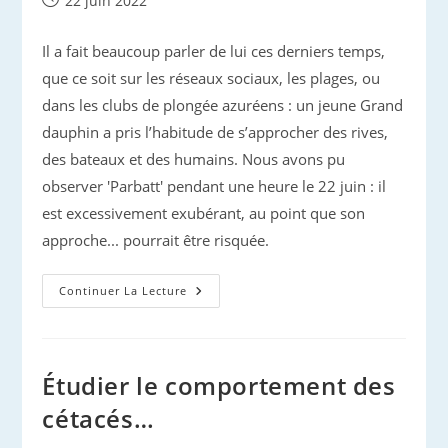
22 juin 2022
publiée :
Il a fait beaucoup parler de lui ces derniers temps,
que ce soit sur les réseaux sociaux, les plages, ou
dans les clubs de plongée azuréens : un jeune Grand
dauphin a pris l’habitude de s’approcher des rives,
des bateaux et des humains. Nous avons pu
observer 'Parbatt' pendant une heure le 22 juin : il
est excessivement exubérant, au point que son
approche... pourrait être risquée.
Mais
Continuer La Lecture
Qui
Est
Ce
Dauphin
Au
Comportement
Étudier le comportement des
Curieux
Observé
cétacés…
Le
Long
De