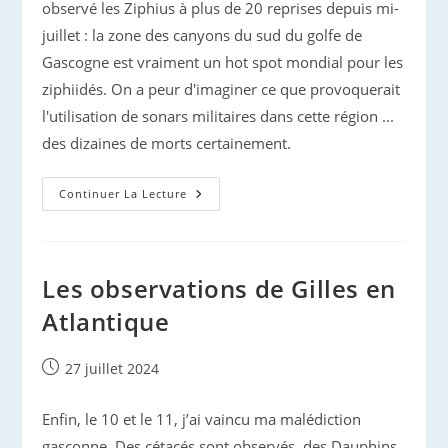
observé les Ziphius à plus de 20 reprises depuis mi-
juillet : la zone des canyons du sud du golfe de
Gascogne est vraiment un hot spot mondial pour les
ziphiidés. On a peur d'imaginer ce que provoquerait
l'utilisation de sonars militaires dans cette région ...
des dizaines de morts certainement.
Ziphius
Continuer La Lecture
Du
Golfe
De
Gascogne
Les observations de Gilles en
Atlantique
Publication
27 juillet 2024
publiée :
Enfin, le 10 et le 11, j’ai vaincu ma malédiction
gasconne. Des cétacés sont observés, des Dauphins