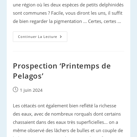
une région où les deux espèces de petits delphinidés
sont communes ? Facile, vous diront les uns, il suffit
de bien regarder la pigmentation ... Certes, certes ...
Rencontre
Continuer La Lecture
Avec
Oum,
Le
Dauphin
Blanc…
Prospection ‘Printemps de
Pelagos’
Publication
1 juin 2024
publiée :
Les cétacés ont également bien reflété la richesse
des eaux, avec de nombreux rorquals dont certains
chassaient dans des eaux très superficielles... on a
même observé des lâchers de bulles et un couple de