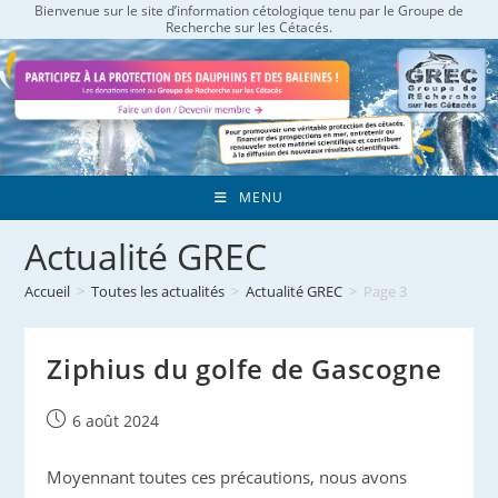
Bienvenue sur le site d’information cétologique tenu par le Groupe de
Skip
Recherche sur les Cétacés.
to
content
MENU
Actualité GREC
Accueil
>
Toutes les actualités
>
Actualité GREC
>
Page 3
Ziphius du golfe de Gascogne
Publication
6 août 2024
publiée :
Moyennant toutes ces précautions, nous avons