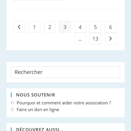
Des
Dauphins
1
2
3
4
5
6
Go to the previous page
…
13
Aller à la 
NOUS SOUTENIR
Pourquoi et comment aider notre association ?
Faire un don en ligne
DÉCOUVREZ AUSSI…