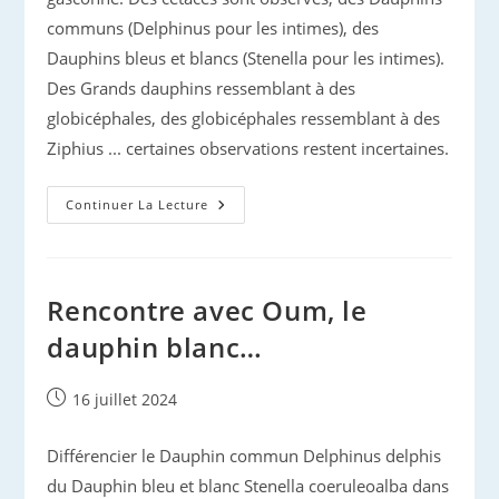
communs (Delphinus pour les intimes), des
Dauphins bleus et blancs (Stenella pour les intimes).
Des Grands dauphins ressemblant à des
globicéphales, des globicéphales ressemblant à des
Ziphius ... certaines observations restent incertaines.
Les
Continuer La Lecture
Observations
De
Gilles
En
Atlantique
Rencontre avec Oum, le
dauphin blanc…
Publication
16 juillet 2024
publiée :
Différencier le Dauphin commun Delphinus delphis
du Dauphin bleu et blanc Stenella coeruleoalba dans