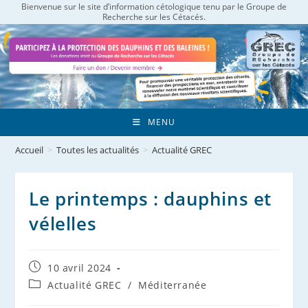
Bienvenue sur le site d’information cétologique tenu par le Groupe de
Skip
Recherche sur les Cétacés.
to
content
MENU
Accueil
>
Toutes les actualités
>
Actualité GREC
Le printemps : dauphins et
vélelles
Publication
10 avril 2024
publiée :
Post
Actualité GREC
/
Méditerranée
category: