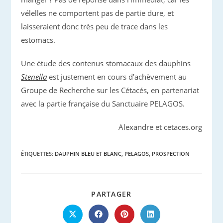
vélelles ne comportent pas de partie dure, et
laisseraient donc très peu de trace dans les
estomacs.
Une étude des contenus stomacaux des dauphins
Stenella
est justement en cours d’achèvement au
Groupe de Recherche sur les Cétacés, en partenariat
avec la partie française du Sanctuaire PELAGOS.
Alexandre et cetaces.org
ÉTIQUETTES
:
DAUPHIN BLEU ET BLANC
,
PELAGOS
,
PROSPECTION
PARTAGER
PARTAGER
CE
CONTENU
Ouvrir
Ouvrir
Ouvrir
Ouvrir