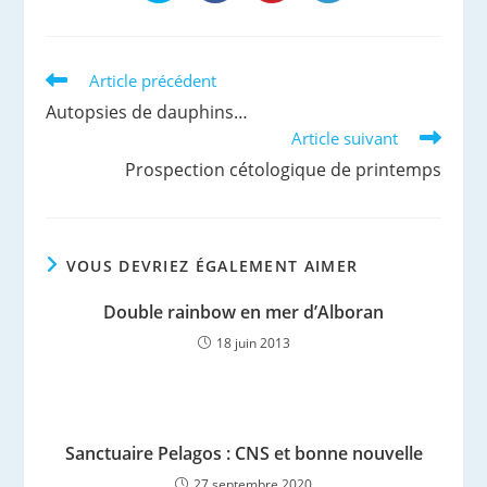
dans
dans
dans
dans
une
une
une
une
autre
autre
autre
autre
fenêtre
fenêtre
fenêtre
fenêtre
Read
Article précédent
more
Autopsies de dauphins…
articles
Article suivant
Prospection cétologique de printemps
VOUS DEVRIEZ ÉGALEMENT AIMER
Double rainbow en mer d’Alboran
18 juin 2013
Sanctuaire Pelagos : CNS et bonne nouvelle
27 septembre 2020