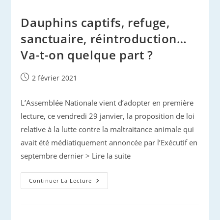
Bleue,
Mission
Mimosa
Dauphins captifs, refuge,
sanctuaire, réintroduction…
Va-t-on quelque part ?
Publication
2 février 2021
publiée :
L’Assemblée Nationale vient d’adopter en première
lecture, ce vendredi 29 janvier, la proposition de loi
relative à la lutte contre la maltraitance animale qui
avait été médiatiquement annoncée par l’Exécutif en
septembre dernier > Lire la suite
Dauphins
Continuer La Lecture
Captifs,
Refuge,
Sanctuaire,
Réintroduction…
Va-