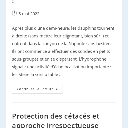
!
Publication
5 mai 2022
publiée :
Après plus d'une demi-heure, les dauphins tournent
à droite (sans mettre leur clignotant, bien sûr !) et
entrent dans la canyon de la Napoule sans hésiter.
Ils ont commencé à effectuer des sondes en petits
sous-groupes et en se dispersant. L'hydrophone
signale une activité d'écholocalisation importante :
les Stenella sont à table ...
Dauphins
Continuer La Lecture
D’Azur
:
À
Leur
Poste
!
Protection des cétacés et
approche irrespectueuse