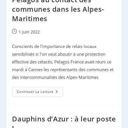
communes dans les Alpes-
Maritimes
Publication
1 juin 2022
publiée :
Conscients de l'importance de relais locaux
sensibilisés si l'on veut aboutir à une protection
effective des cétacés, Pelagos France avait réuni ce
mardi à Cannes les représentants des communes et
des intercommunalités des Alpes-Maritimes
Pelagos
Continuer La Lecture
Au
Contact
Des
Communes
Dans
Les
Dauphins d’Azur : à leur poste
Alpes-
Maritimes