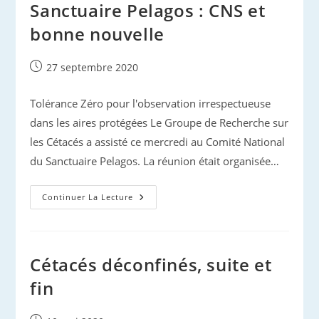
T-
Sanctuaire Pelagos : CNS et
On
Quelque
bonne nouvelle
Part
?
Publication
27 septembre 2020
publiée :
Tolérance Zéro pour l'observation irrespectueuse
dans les aires protégées Le Groupe de Recherche sur
les Cétacés a assisté ce mercredi au Comité National
du Sanctuaire Pelagos. La réunion était organisée…
Sanctuaire
Continuer La Lecture
Pelagos
:
CNS
Et
Bonne
Nouvelle
Cétacés déconfinés, suite et
fin