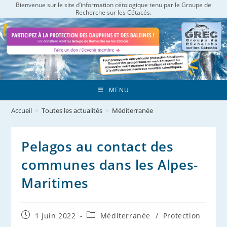
Bienvenue sur le site d’information cétologique tenu par le Groupe de
Skip
Recherche sur les Cétacés.
to
content
MENU
Accueil
>
Toutes les actualités
>
Méditerranée
Pelagos au contact des
communes dans les Alpes-
Maritimes
Publication
Post
1 juin 2022
Méditerranée
/
Protection
publiée :
category: