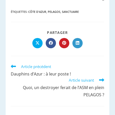
ÉTIQUETTES
:
CÔTE D'AZUR
,
PELAGOS
,
SANCTUAIRE
PARTAGER
PARTAGER
CE
CONTENU
Ouvrir
Ouvrir
Ouvrir
Ouvrir
dans
dans
dans
dans
une
une
une
une
autre
autre
autre
autre
fenêtre
fenêtre
fenêtre
fenêtre
Read
Article précédent
more
Dauphins d’Azur : à leur poste !
articles
Article suivant
Quoi, un destroyer ferait de l’ASM en plein
PELAGOS ?