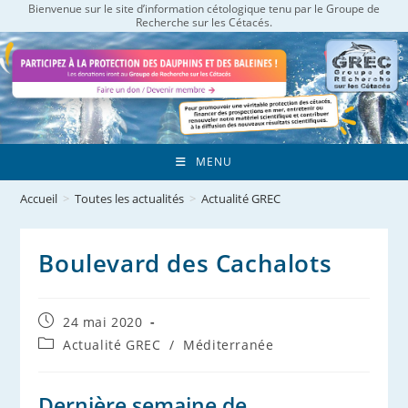
Bienvenue sur le site d’information cétologique tenu par le Groupe de
Skip
Recherche sur les Cétacés.
to
content
MENU
Accueil
>
Toutes les actualités
>
Actualité GREC
Boulevard des Cachalots
Publication
24 mai 2020
publiée :
Post
Actualité GREC
/
Méditerranée
category:
Dernière semaine de