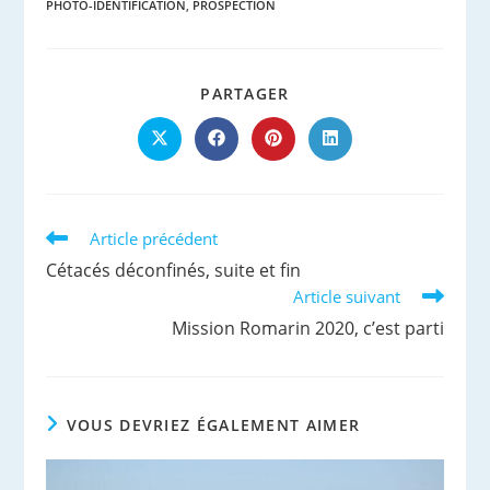
PHOTO-IDENTIFICATION
,
PROSPECTION
PARTAGER
PARTAGER
CE
CONTENU
Ouvrir
Ouvrir
Ouvrir
Ouvrir
dans
dans
dans
dans
une
une
une
une
autre
autre
autre
autre
fenêtre
fenêtre
fenêtre
fenêtre
Read
Article précédent
more
Cétacés déconfinés, suite et fin
articles
Article suivant
Mission Romarin 2020, c’est parti
VOUS DEVRIEZ ÉGALEMENT AIMER