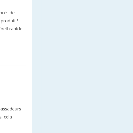
 près de
 produit !
oeil rapide
mbassadeurs
s, cela