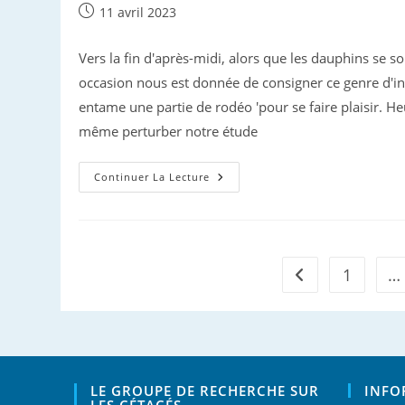
Publication
11 avril 2023
publiée :
Vers la fin d'après-midi, alors que les dauphins se 
occasion nous est donnée de consigner ce genre d'int
entame une partie de rodéo 'pour se faire plaisir. H
même perturber notre étude
Dauphins
Continuer La Lecture
Bleus
Et
Blancs
Azuréens
1
…
Go to the previou
LE GROUPE DE RECHERCHE SUR
INFO