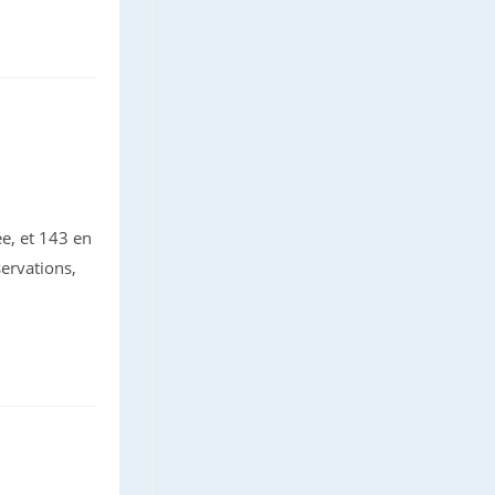
e, et 143 en
servations,