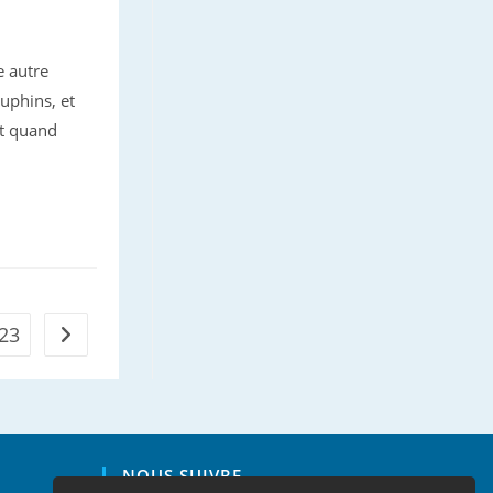
e autre
uphins, et
nt quand
23
Aller à la page suivante
NOUS SUIVRE