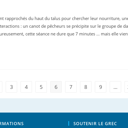
sont rapprochés du haut du talus pour chercher leur nourriture, un
eractions : un canot de pêcheurs se précipite sur le groupe de da
eureusement, cette séance ne dure que 7 minutes ... mais elle vie
3
4
5
6
7
8
9
…
s page
RMATIONS
SOUTENIR LE GREC