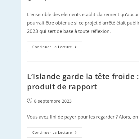
publiée :
L'ensemble des éléments établit clairement qu'aucun
pourrait être obtenue si ce projet d'arrêté était publ
2023 qui sert de base à toute réflexion.
Projet
Continuer La Lecture
D’arrêté
Sur
Les
Captures
Accidentelles
De
L’Islande garde la tête froide 
Dauphins
produit de rapport
Publication
8 septembre 2023
publiée :
Vous avez fini de payer pour les regarder ? Alors, on 
L’Islande
Continuer La Lecture
Garde