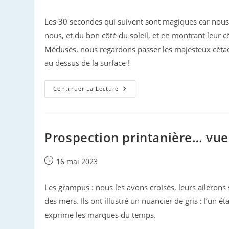
publiée :
Les 30 secondes qui suivent sont magiques car nous r
nous, et du bon côté du soleil, et en montrant leur côté
Médusés, nous regardons passer les majesteux cétacé
au dessus de la surface !
Prospection
Continuer La Lecture
Printanière
…
Vue
Par
Odile
Prospection printanière… vue
Publication
16 mai 2023
publiée :
Les grampus : nous les avons croisés, leurs ailerons 
des mers. Ils ont illustré un nuancier de gris : l’un é
exprime les marques du temps.