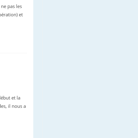
 ne pas les
pération) et
ébut et la
es, il nous a