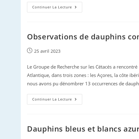
Prospection
Continuer La Lecture
Printanière…
Vue
Par
Aurélie
Observations de dauphins c
Publication
25 avril 2023
publiée :
Le Groupe de Recherche sur les Cétacés a rencontré
Atlantique, dans trois zones : les Açores, la côte ib
nous avons pu dénombrer 13 occurrences de dauphins
Observations
Continuer La Lecture
De
Dauphins
Communs
«
Mélaniques
»
Dauphins bleus et blancs azu