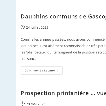
Le
Gouf
Dauphins communs de Gasco
Publication
24 juillet 2023
publiée :
Comme les années passées, nous avons commencé à r
'dauphineau' est aisément reconnaissable : très petit 
les 'plis foetaux' qui témoignent de la position recro
naissance.
Dauphins
Continuer La Lecture
Communs
De
Gascogne
Prospection printanière … vu
Publication
20 mai 2023