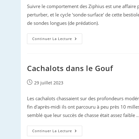
Suivre le comportement des Ziphius est une affaire pa
perturber, et le cycle 'sonde-surface' de cette besti
de sondes longues (de prédation).
Rencontre
Continuer La Lecture
Avec
Les
Ziphius
Cachalots dans le Gouf
Publication
29 juillet 2023
publiée :
Les cachalots chassaient sur des profondeurs modérées
fin d'après-midi ils ont parcouru à peu près 10 mill
semblé que leur succès de chasse était assez faible 
Cachalots
Continuer La Lecture
Dans