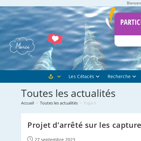
Bienvenu
Skip
to
content
Les Cétacés
Recherche
Toutes les actualités
Accueil
>
Toutes les actualités
>
Page 6
Projet d’arrêté sur les captu
Publication
27 septembre 2023