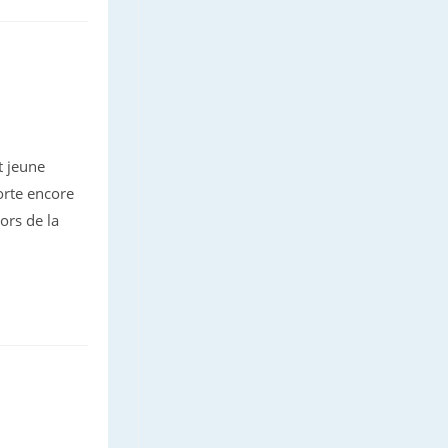
t jeune
porte encore
ors de la