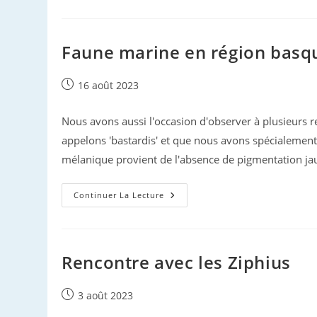
La
Tête
Froide
:
La
Faune marine en région bas
Baleine,
Morte
Ou
Vive,
Publication
16 août 2023
Reste
publiée :
Un
Simple
Nous avons aussi l'occasion d'observer à plusieurs
Produit
De
appelons 'bastardis' et que nous avons spécialement
Rapport
mélanique provient de l'absence de pigmentation jau
Faune
Continuer La Lecture
Marine
En
Région
Basque…
Rencontre avec les Ziphius
Publication
3 août 2023
publiée :