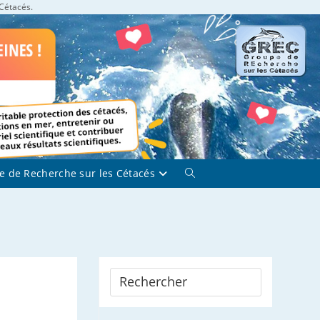
 Cétacés.
e de Recherche sur les Cétacés
Toggle
website
search