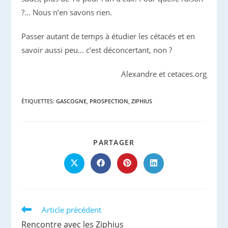
?… Nous n’en savons rien.
Passer autant de temps à étudier les cétacés et en
savoir aussi peu… c’est déconcertant, non ?
Alexandre et cetaces.org
ÉTIQUETTES
:
GASCOGNE
,
PROSPECTION
,
ZIPHIUS
PARTAGER
PARTAGER
CE
CONTENU
Ouvrir
Ouvrir
Ouvrir
Ouvrir
dans
dans
dans
dans
une
une
une
une
autre
autre
autre
autre
fenêtre
fenêtre
fenêtre
fenêtre
Read
Article précédent
more
Rencontre avec les Ziphius