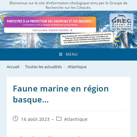
Bienvenue sur le site d’information cétologique tenu par le Groupe de
Skip
Recherche sur les Cétacés.
to
content
MENU
Accueil
>
Toutes les actualités
>
Atlantique
Faune marine en région
basque…
Publication
Post
16 août 2023
Atlantique
publiée :
category: