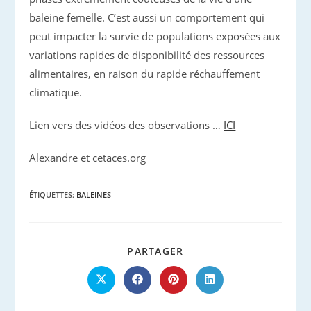
baleine femelle. C’est aussi un comportement qui
peut impacter la survie de populations exposées aux
variations rapides de disponibilité des ressources
alimentaires, en raison du rapide réchauffement
climatique.
Lien vers des vidéos des observations …
ICI
Alexandre et cetaces.org
ÉTIQUETTES
:
BALEINES
PARTAGER
PARTAGER
CE
CONTENU
Ouvrir
Ouvrir
Ouvrir
Ouvrir
dans
dans
dans
dans
une
une
une
une