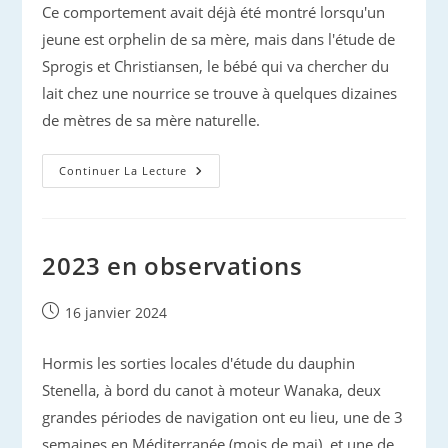
Ce comportement avait déjà été montré lorsqu'un
jeune est orphelin de sa mère, mais dans l'étude de
Sprogis et Christiansen, le bébé qui va chercher du
lait chez une nourrice se trouve à quelques dizaines
de mètres de sa mère naturelle.
Bébé
Continuer La Lecture
Cherchant
Nourrice
:
Les
Baleines
Aussi
2023 en observations
?
Publication
16 janvier 2024
publiée :
Hormis les sorties locales d'étude du dauphin
Stenella, à bord du canot à moteur Wanaka, deux
grandes périodes de navigation ont eu lieu, une de 3
semaines en Méditerranée (mois de mai), et une de