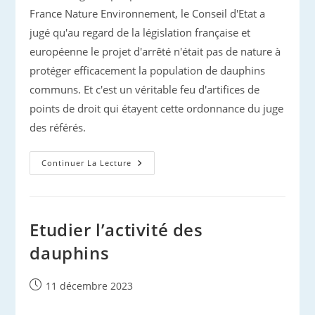
France Nature Environnement, le Conseil d'Etat a
jugé qu'au regard de la législation française et
européenne le projet d'arrêté n'était pas de nature à
protéger efficacement la population de dauphins
communs. Et c'est un véritable feu d'artifices de
points de droit qui étayent cette ordonnance du juge
des référés.
Dauphins
Continuer La Lecture
De
Gascogne
:
L’Etat
Recadre
Sévèrement
Etudier l’activité des
Le
Gouvernement
dauphins
Publication
11 décembre 2023
publiée :