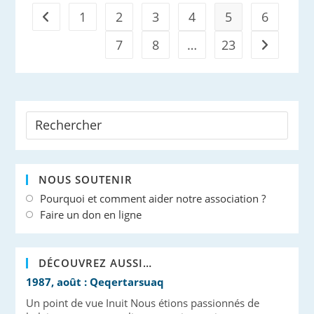
Santé
1
2
3
4
5
6
Go to the previous page
Des
Cétacés
7
8
…
23
Aller à la 
NOUS SOUTENIR
Pourquoi et comment aider notre association ?
Faire un don en ligne
DÉCOUVREZ AUSSI…
1987, août : Qeqertarsuaq
Un point de vue Inuit Nous étions passionnés de