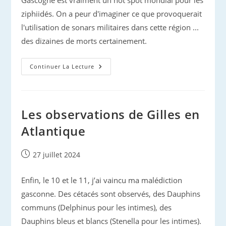
Gascogne est vraiment un hot spot mondial pour les
ziphiidés. On a peur d'imaginer ce que provoquerait
l'utilisation de sonars militaires dans cette région ...
des dizaines de morts certainement.
Ziphius
Continuer La Lecture
Du
Golfe
De
Gascogne
Les observations de Gilles en
Atlantique
Publication
27 juillet 2024
publiée :
Enfin, le 10 et le 11, j’ai vaincu ma malédiction
gasconne. Des cétacés sont observés, des Dauphins
communs (Delphinus pour les intimes), des
Dauphins bleus et blancs (Stenella pour les intimes).