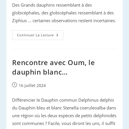
Des Grands dauphins ressemblant à des
globicéphales, des globicéphales ressemblant à des
Ziphius ... certaines observations restent incertaines.
Les
Continuer La Lecture
Observations
De
Gilles
En
Atlantique
Rencontre avec Oum, le
dauphin blanc…
Publication
16 juillet 2024
publiée :
Différencier le Dauphin commun Delphinus delphis
du Dauphin bleu et blanc Stenella coeruleoalba dans
une région où les deux espèces de petits delphinidés
sont communes ? Facile, vous diront les uns, il suffit