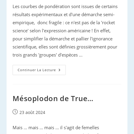
Les courbes de pondération sont issues de certains
résultats expérimentaux et d'une démarche semi-
empirique, donc fragile : ce n'est pas de la 'rocket
science' selon l'expression américaine ! En effet,
pour simplifier la démarche et pallier l'ignorance
scientifique, elles sont définies grossièrement pour
trois grands 'groupes' d'espèces ...
Impact
Continuer La Lecture
Des
Pollutions
Sonores
Sur
Les
Cétacés
Mésoplodon de True…
Publication
23 août 2024
publiée :
Mais ... mais ... mais ... il s'agit de femelles