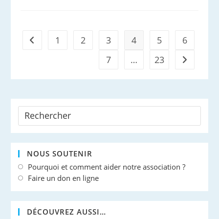
De
Printemps
1
2
3
4
5
6
Go to the previous page
7
…
23
Aller à la 
NOUS SOUTENIR
Pourquoi et comment aider notre association ?
Faire un don en ligne
DÉCOUVREZ AUSSI…