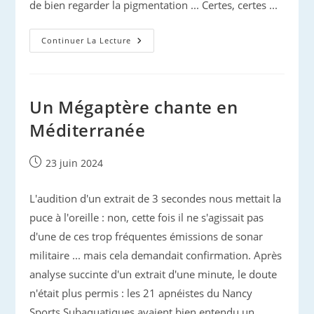
de bien regarder la pigmentation ... Certes, certes ...
Rencontre
Continuer La Lecture
Avec
Oum,
Le
Dauphin
Blanc…
Un Mégaptère chante en
Méditerranée
Publication
23 juin 2024
publiée :
L'audition d'un extrait de 3 secondes nous mettait la
puce à l'oreille : non, cette fois il ne s'agissait pas
d'une de ces trop fréquentes émissions de sonar
militaire ... mais cela demandait confirmation. Après
analyse succinte d'un extrait d'une minute, le doute
n'était plus permis : les 21 apnéistes du Nancy
Sports Subaquatiques avaient bien entendu un