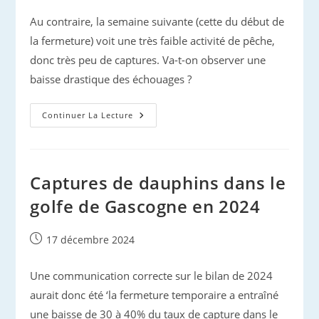
Au contraire, la semaine suivante (cette du début de
la fermeture) voit une très faible activité de pêche,
donc très peu de captures. Va-t-on observer une
baisse drastique des échouages ?
Mortalité
Continuer La Lecture
Et
Échouages
Dans
Le
Golfe
De
Captures de dauphins dans le
Gascogne
(maj
golfe de Gascogne en 2024
8fev)
Publication
17 décembre 2024
publiée :
Une communication correcte sur le bilan de 2024
aurait donc été ‘la fermeture temporaire a entraîné
une baisse de 30 à 40% du taux de capture dans le