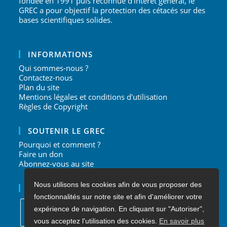
fondée en 1991 puis reconnue d’intérêt général, le
GREC a pour objectif la protection des cétacés sur des
bases scientifiques solides.
INFORMATIONS
Qui sommes-nous ?
Contactez-nous
Plan du site
Mentions légales et conditions d'utilisation
Règles de Copyright
SOUTENIR LE GREC
Pourquoi et comment ?
Faire un don
Abonnez-vous au site
Nous utilisons les cookies afin de vous proposer des
NOUS SUIVRE
fonctionnalités sur notre site et afin d'améliorer votre
expérience de navigation. En cliquant sur "Autoriser",
vous acceptez l'utilisation des cookies.
En savoir plus