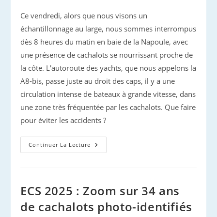
publiée :
Ce vendredi, alors que nous visons un
échantillonnage au large, nous sommes interrompus
dès 8 heures du matin en baie de la Napoule, avec
une présence de cachalots se nourrissant proche de
la côte. L'autoroute des yachts, que nous appelons la
A8-bis, passe juste au droit des caps, il y a une
circulation intense de bateaux à grande vitesse, dans
une zone très fréquentée par les cachalots. Que faire
pour éviter les accidents ?
UNOC
Continuer La Lecture
:
Une
Nouvelle
Observation
De
Cachalots
ECS 2025 : Zoom sur 34 ans
de cachalots photo-identifiés