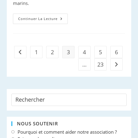
marins.
Protection
Continuer La Lecture
Des
Cétacés
Et
Course
À
La
Voile
1
2
3
4
5
6
Go to the previous page
…
23
Aller à la 
NOUS SOUTENIR
Pourquoi et comment aider notre association ?