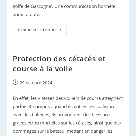
golfe de Gascogne’. Une communication honnête
aurait ajouté…
Captures
Continuer La Lecture
De
Dauphins
Dans
Le
Golfe
De
Protection des cétacés et
Gascogne
En
course à la voile
2024
Publication
29 octobre 2024
publiée :
En effet, les vitesses des voiliers de course atteignent
parfois 35 nœuds : quand ils entrent en collision
avec des baleines, ils provoquent des blessures
graves et/ou mortelles sur les cétacés, ainsi que des
dommages sur le bateau, mettant en danger les