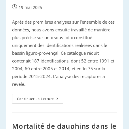
Publication
19 mai 2025
publiée :
Après des premières analyses sur l’ensemble de ces
données, nous avons ensuite travaillé de manière
plus précise sur un « sous-lot » constitué
uniquement des identifications réalisées dans le
bassin liguro-provençal. Ce catalogue réduit
contenait 187 identifications, dont 52 entre 1991 et
2004, 60 entre 2005 et 2014, et enfin 75 sur la
période 2015-2024. L’analyse des recaptures a
révélé...
ECS
Continuer La Lecture
2025
:
Zoom
Sur
34
Ans
Mortalité de dauphins dans le
De