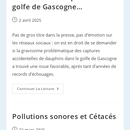
Cachalots
golfe de Gascogne…
Photo-
Identifiés
Publication
2 avril 2025
publiée :
Pas de gros titre dans la presse, pas d'émotion sur
les réseaux sociaux : on est en droit de se demander
si la gravissime problématique des captures
accidentelles de dauphins dans le golfe de Gascogne
a trouvé une issue favorable, après tant d'années de
records d'échouages.
Mortalité
Continuer La Lecture
De
Dauphins
Dans
Le
Golfe
De
Pollutions sonores et Cétacés
Gascogne…
Publication
22 mars 2025