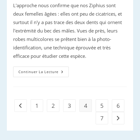
L'approche nous confirme que nos Ziphius sont
deux femelles âgées : elles ont peu de cicatrices, et
surtout il n'y a pas trace des deux dents qui ornent
l'extrémité du bec des mâles. Vues de près, leurs
robes multicolores se prêtent bien à la photo-
identification, une technique éprouvée et très
efficace pour étudier cette espèce.
Rencontres
Continuer La Lecture
Avec
Les
Ziphius
Du
Gouf
1
2
3
4
5
6
Go to the previous page
7
Aller à la 