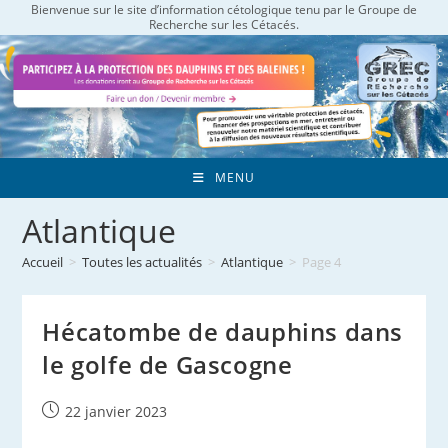
Bienvenue sur le site d’information cétologique tenu par le Groupe de
Skip
Recherche sur les Cétacés.
to
content
MENU
Atlantique
Accueil
>
Toutes les actualités
>
Atlantique
>
Page 4
Hécatombe de dauphins dans
le golfe de Gascogne
Publication
22 janvier 2023
publiée :