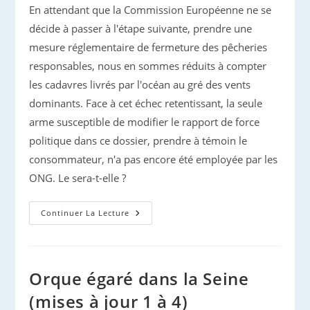
En attendant que la Commission Européenne ne se
décide à passer à l'étape suivante, prendre une
mesure réglementaire de fermeture des pêcheries
responsables, nous en sommes réduits à compter
les cadavres livrés par l'océan au gré des vents
dominants. Face à cet échec retentissant, la seule
arme susceptible de modifier le rapport de force
politique dans ce dossier, prendre à témoin le
consommateur, n'a pas encore été employée par les
ONG. Le sera-t-elle ?
Hécatombe
Continuer La Lecture
De
Dauphins
Dans
Le
Golfe
De
Orque égaré dans la Seine
Gascogne
(mises à jour 1 à 4)