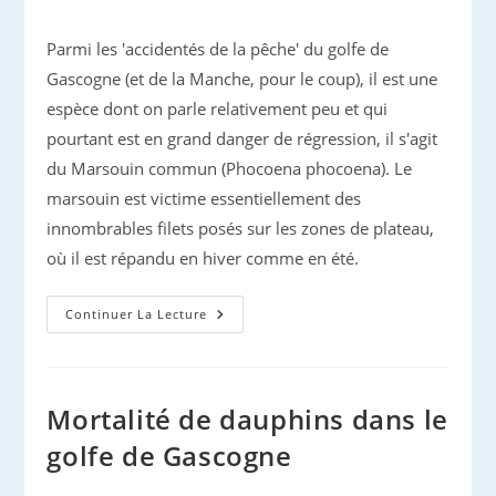
publiée :
Parmi les 'accidentés de la pêche' du golfe de
Gascogne (et de la Manche, pour le coup), il est une
espèce dont on parle relativement peu et qui
pourtant est en grand danger de régression, il s'agit
du Marsouin commun (Phocoena phocoena). Le
marsouin est victime essentiellement des
innombrables filets posés sur les zones de plateau,
où il est répandu en hiver comme en été.
Mortalité
Continuer La Lecture
Par
Pêche
:
N’oublions
Pas
Les
Mortalité de dauphins dans le
Marsouins
!
golfe de Gascogne