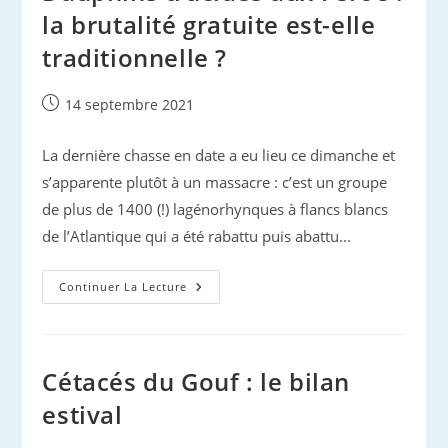
la brutalité gratuite est-elle
traditionnelle ?
Publication
14 septembre 2021
publiée :
La dernière chasse en date a eu lieu ce dimanche et
s’apparente plutôt à un massacre : c’est un groupe
de plus de 1400 (!) lagénorhynques à flancs blancs
de l’Atlantique qui a été rabattu puis abattu...
Dauphins
Continuer La Lecture
Trucidés
Aux
Féroé :
La
Brutalité
Gratuite
Cétacés du Gouf : le bilan
Est-
Elle
estival
Traditionnelle ?