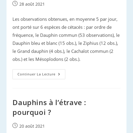
Publication
28 août 2021
publiée :
Les observations obtenues, en moyenne 5 par jour,
ont porté sur 6 espèces de cétacés : par ordre de
fréquence, le Dauphin commun (53 observations), le
Dauphin bleu et blanc (15 obs.), le Ziphius (12 obs.),
le Grand dauphin (4 obs.), le Cachalot commun (2
obs.) et les Mésoplodons (2 obs.).
Cétacés
Continuer La Lecture
Du
Gouf
:
Le
Bilan
Estival
Dauphins à l’étrave :
pourquoi ?
Publication
20 août 2021
publiée :