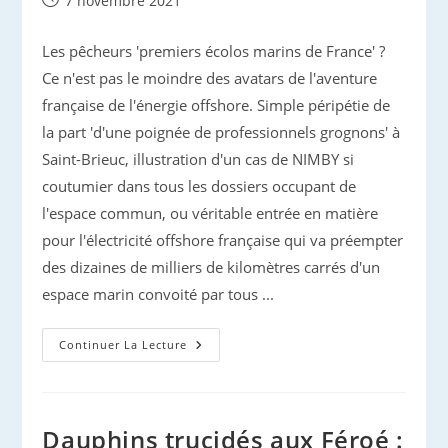
7 novembre 2021
publiée :
Les pêcheurs 'premiers écolos marins de France' ?
Ce n'est pas le moindre des avatars de l'aventure
française de l'énergie offshore. Simple péripétie de
la part 'd'une poignée de professionnels grognons' à
Saint-Brieuc, illustration d'un cas de NIMBY si
coutumier dans tous les dossiers occupant de
l'espace commun, ou véritable entrée en matière
pour l'électricité offshore française qui va préempter
des dizaines de milliers de kilomètres carrés d'un
espace marin convoité par tous ...
Cinquième
Continuer La Lecture
Vague
…
Pour
L’éolien
Offshore
Français
Dauphins trucidés aux Féroé :