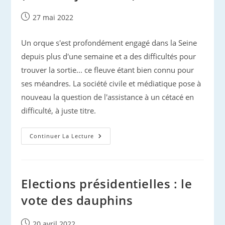
Publication
27 mai 2022
publiée :
Un orque s'est profondément engagé dans la Seine
depuis plus d'une semaine et a des difficultés pour
trouver la sortie... ce fleuve étant bien connu pour
ses méandres. La société civile et médiatique pose à
nouveau la question de l'assistance à un cétacé en
difficulté, à juste titre.
Orque
Continuer La Lecture
Égaré
Dans
La
Seine
(mises
À
Elections présidentielles : le
Jour
1
vote des dauphins
À
4)
Publication
20 avril 2022