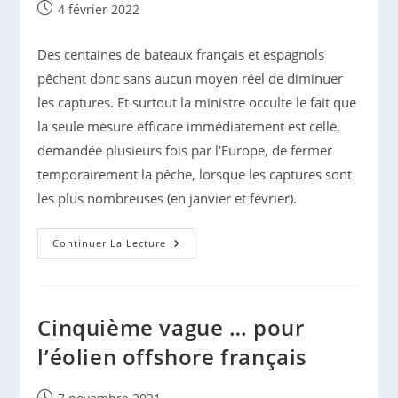
Publication
4 février 2022
publiée :
Des centaines de bateaux français et espagnols
pêchent donc sans aucun moyen réel de diminuer
les captures. Et surtout la ministre occulte le fait que
la seule mesure efficace immédiatement est celle,
demandée plusieurs fois par l'Europe, de fermer
temporairement la pêche, lorsque les captures sont
les plus nombreuses (en janvier et février).
Mortalité
Continuer La Lecture
De
Dauphins
Dans
Le
Golfe
De
Cinquième vague … pour
Gascogne
l’éolien offshore français
Publication