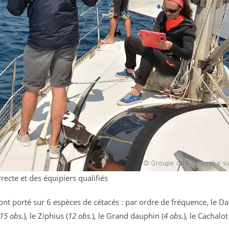
recte et des équipiers qualifiés
nt porté sur 6 espèces de cétacés : par ordre de fréquence, le D
15 obs.
), le Ziphius (
12 obs.
), le Grand dauphin (
4 obs.
), le Cachal