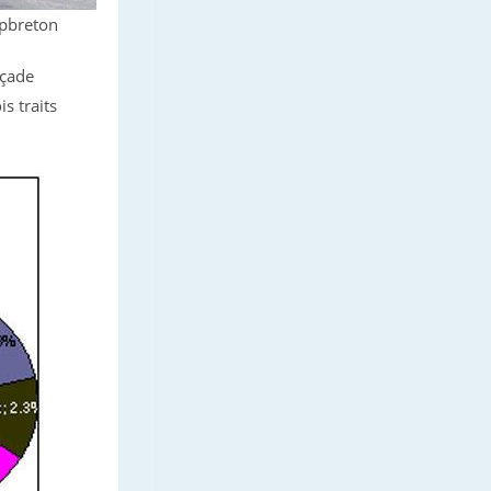
apbreton
açade
s traits