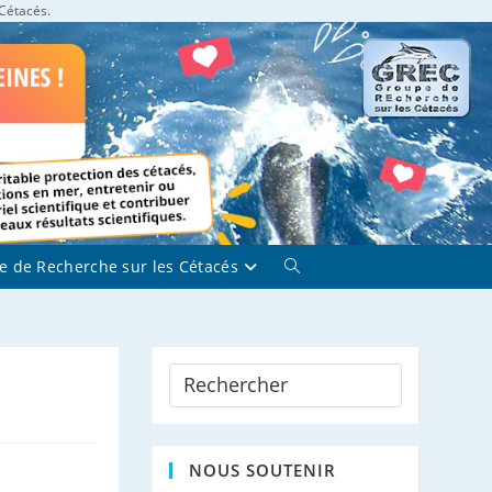
 Cétacés.
e de Recherche sur les Cétacés
Toggle
website
search
NOUS SOUTENIR