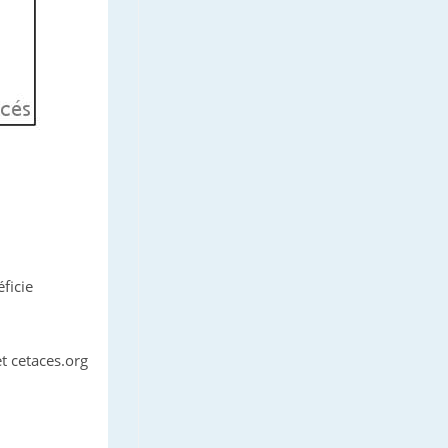
ficie
t cetaces.org