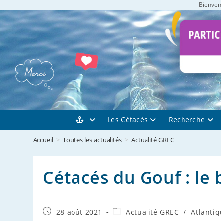
Bienvenu
Skip
to
content
Les Cétacés
Recherche
Accueil
>
Toutes les actualités
>
Actualité GREC
Cétacés du Gouf : le b
Publication
Post
28 août 2021
Actualité GREC
/
Atlanti
publiée :
category: