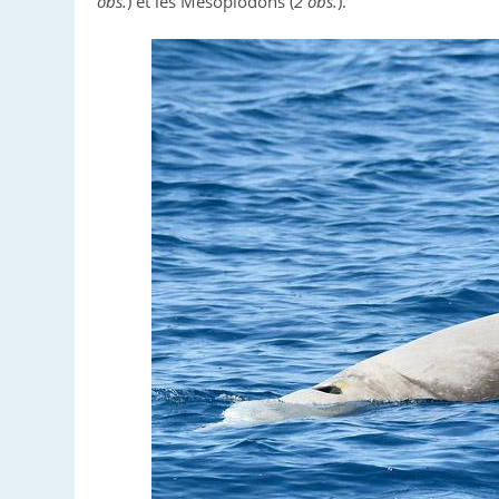
obs.
) et les Mésoplodons (
2 obs.
).