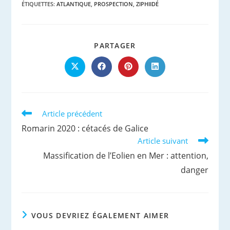
ÉTIQUETTES
:
ATLANTIQUE
,
PROSPECTION
,
ZIPHIIDÉ
PARTAGER
PARTAGER
CE
CONTENU
Ouvrir
Ouvrir
Ouvrir
Ouvrir
dans
dans
dans
dans
une
une
une
une
autre
autre
autre
autre
fenêtre
fenêtre
fenêtre
fenêtre
Read
Article précédent
more
Romarin 2020 : cétacés de Galice
articles
Article suivant
Massification de l’Eolien en Mer : attention,
danger
VOUS DEVRIEZ ÉGALEMENT AIMER