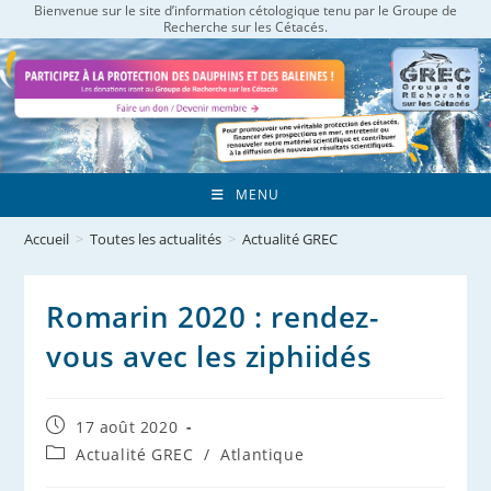
Bienvenue sur le site d’information cétologique tenu par le Groupe de
Skip
Recherche sur les Cétacés.
to
content
MENU
Accueil
>
Toutes les actualités
>
Actualité GREC
Romarin 2020 : rendez-
vous avec les ziphiidés
Publication
17 août 2020
publiée :
Post
Actualité GREC
/
Atlantique
category: