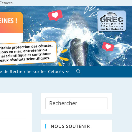
 Cétacés.
e de Recherche sur les Cétacés
Toggle
website
search
NOUS SOUTENIR