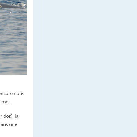
 encore nous
r moi.
 dos), la
 dans une