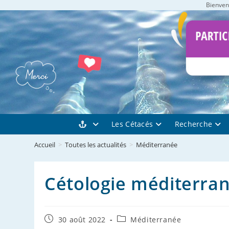
Bienvenu
Skip
to
content
Les Cétacés
Recherche
Accueil
>
Toutes les actualités
>
Méditerranée
Cétologie méditerra
Publication
Post
30 août 2022
Méditerranée
publiée :
category: