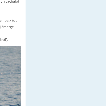
 un cachalot
en paix (ou
 J’émerge
bs6).