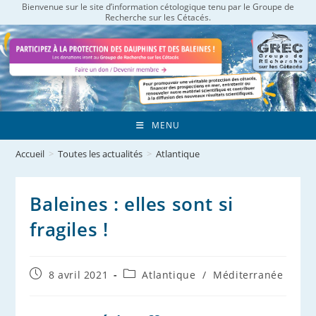
Bienvenue sur le site d’information cétologique tenu par le Groupe de
Skip
Recherche sur les Cétacés.
to
content
MENU
Accueil
>
Toutes les actualités
>
Atlantique
Baleines : elles sont si
fragiles !
Publication
Post
8 avril 2021
Atlantique
/
Méditerranée
publiée :
category: