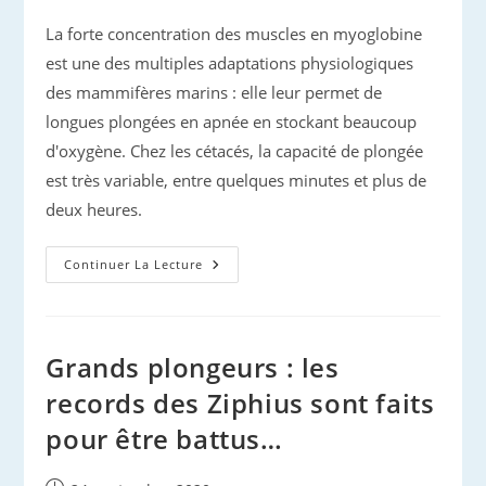
publiée :
La forte concentration des muscles en myoglobine
est une des multiples adaptations physiologiques
des mammifères marins : elle leur permet de
longues plongées en apnée en stockant beaucoup
d'oxygène. Chez les cétacés, la capacité de plongée
est très variable, entre quelques minutes et plus de
deux heures.
Dauphins
Continuer La Lecture
:
Combien
De
Temps
Tiennent-
Ils
Grands plongeurs : les
Sous
L’eau
records des Ziphius sont faits
?
pour être battus…