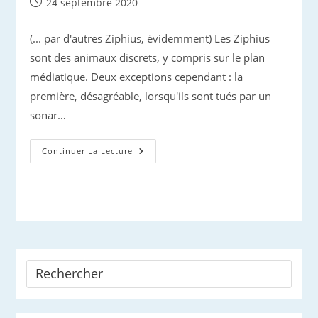
Publication
24 septembre 2020
publiée :
(... par d'autres Ziphius, évidemment) Les Ziphius
sont des animaux discrets, y compris sur le plan
médiatique. Deux exceptions cependant : la
première, désagréable, lorsqu'ils sont tués par un
sonar…
Grands
Continuer La Lecture
Plongeurs
:
Les
Records
Des
Ziphius
Sont
Faits
Pour
Être
Battus…