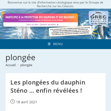
Bienvenue sur le site d’information cétologique tenu par le Groupe de
Skip
Recherche sur les Cétacés.
to
content
MENU
plongée
Accueil
>
plongée
Les plongées du dauphin
Sténo … enfin révélées !
Publication
18 avril 2021
publiée :