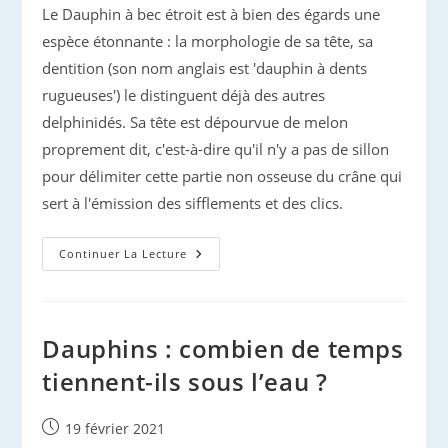
Le Dauphin à bec étroit est à bien des égards une
espèce étonnante : la morphologie de sa tête, sa
dentition (son nom anglais est 'dauphin à dents
rugueuses') le distinguent déjà des autres
delphinidés. Sa tête est dépourvue de melon
proprement dit, c'est-à-dire qu'il n'y a pas de sillon
pour délimiter cette partie non osseuse du crâne qui
sert à l'émission des sifflements et des clics.
Les
Continuer La Lecture
Plongées
Du
Dauphin
Sténo
…
Enfin
Dauphins : combien de temps
Révélées
!
tiennent-ils sous l’eau ?
Publication
19 février 2021