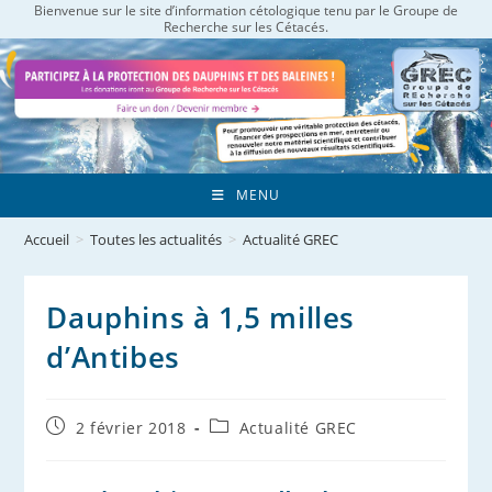
Bienvenue sur le site d’information cétologique tenu par le Groupe de
Skip
Recherche sur les Cétacés.
to
content
MENU
Accueil
>
Toutes les actualités
>
Actualité GREC
Dauphins à 1,5 milles
d’Antibes
Publication
Post
2 février 2018
Actualité GREC
publiée :
category: