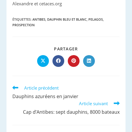
Alexandre et cetaces.org
ÉTIQUETTES
:
ANTIBES
,
DAUPHIN BLEU ET BLANC
,
PELAGOS
,
PROSPECTION
PARTAGER
PARTAGER
CE
CONTENU
Ouvrir
Ouvrir
Ouvrir
Ouvrir
dans
dans
dans
dans
une
une
une
une
autre
autre
autre
autre
fenêtre
fenêtre
fenêtre
fenêtre
Read
Article précédent
more
Dauphins azuréens en janvier
articles
Article suivant
Cap d’Antibes: sept dauphins, 8000 bateaux