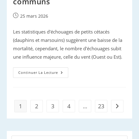
communs
Publication
25 mars 2026
publiée :
Les statistiques d'échouages de petits cétacés
(dauphins et marsouins) suggèrent une baisse de la
mortalité, cependant, le nombre d'échouages subit
une influence majeure, celle du vent (Ouest ou Est).
Captures
Continuer La Lecture
De
Dauphins
Communs
1
2
3
4
…
23
Aller à la 