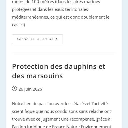
moins de 100 mètres (dans les aires marines
protégées et dans les eaux territoriales
méditerranéennes, ce qui est donc doublement le
cas ici)
Début
Continuer La Lecture
D’été
Azuréen :
Pour
Profiter
Paisiblement
Des
Protection des dauphins et
Cétacés,
N’oublions
des marsouins
Pas
Les
Bonnes
Habitudes !
Publication
26 juin 2026
publiée :
Notre lien de passion avec les cétacés et l'activité
scientifique que nous conduisons sans relâche ont
trouvé avec ce jugement une récompense, grâce à
l'action juridique de France Nature Environnement.