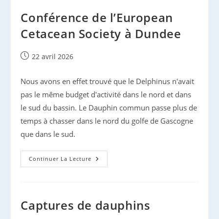
À
Dundee
Conférence de l’European
(Ecosse)
Cetacean Society à Dundee
Publication
22 avril 2026
publiée :
Nous avons en effet trouvé que le Delphinus n'avait
pas le même budget d'activité dans le nord et dans
le sud du bassin. Le Dauphin commun passe plus de
temps à chasser dans le nord du golfe de Gascogne
que dans le sud.
Conférence
Continuer La Lecture
De
L’European
Cetacean
Society
À
Dundee
Captures de dauphins