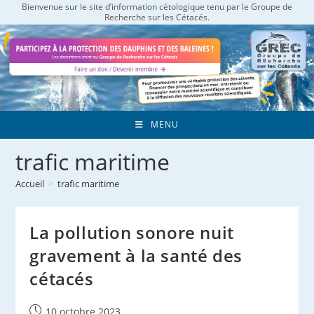
Bienvenue sur le site d’information cétologique tenu par le Groupe de
Skip
Recherche sur les Cétacés.
to
content
MENU
trafic maritime
Accueil
>
trafic maritime
La pollution sonore nuit
gravement à la santé des
cétacés
Publication
10 octobre 2023