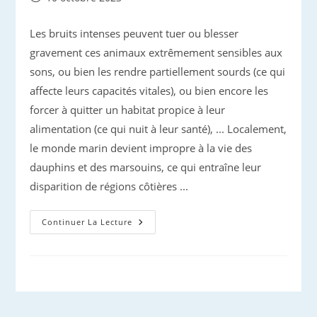
publiée :
Les bruits intenses peuvent tuer ou blesser
gravement ces animaux extrêmement sensibles aux
sons, ou bien les rendre partiellement sourds (ce qui
affecte leurs capacités vitales), ou bien encore les
forcer à quitter un habitat propice à leur
alimentation (ce qui nuit à leur santé), ... Localement,
le monde marin devient impropre à la vie des
dauphins et des marsouins, ce qui entraîne leur
disparition de régions côtières ...
La
Continuer La Lecture
Pollution
Sonore
Nuit
Gravement
À
La
Santé
Des
Cétacés