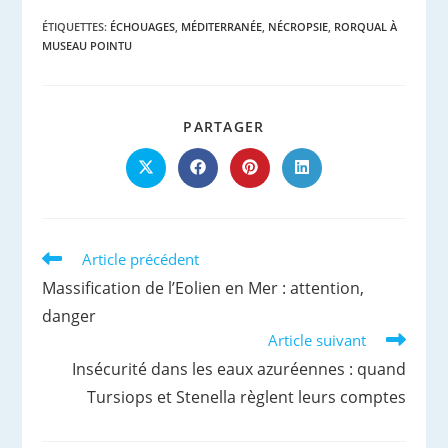
ÉTIQUETTES
:
ÉCHOUAGES
,
MÉDITERRANÉE
,
NÉCROPSIE
,
RORQUAL À
MUSEAU POINTU
PARTAGER
PARTAGER
CE
CONTENU
Ouvrir
Ouvrir
Ouvrir
Ouvrir
dans
dans
dans
dans
une
une
une
une
autre
autre
autre
autre
fenêtre
fenêtre
fenêtre
fenêtre
Read
Article précédent
more
Massification de l’Eolien en Mer : attention,
articles
danger
Article suivant
Insécurité dans les eaux azuréennes : quand
Tursiops et Stenella règlent leurs comptes