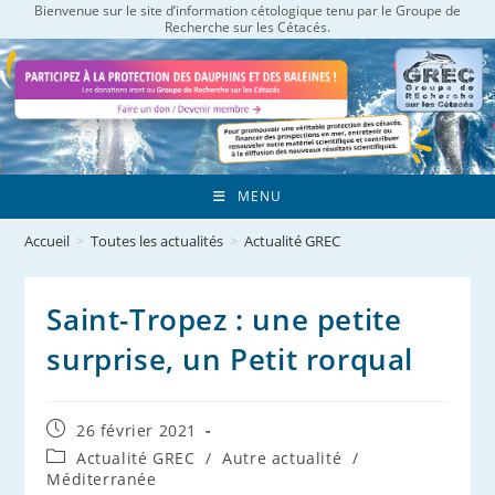
Bienvenue sur le site d’information cétologique tenu par le Groupe de
Skip
Recherche sur les Cétacés.
to
content
MENU
Accueil
>
Toutes les actualités
>
Actualité GREC
Saint-Tropez : une petite
surprise, un Petit rorqual
Publication
26 février 2021
publiée :
Post
Actualité GREC
/
Autre actualité
/
category:
Méditerranée